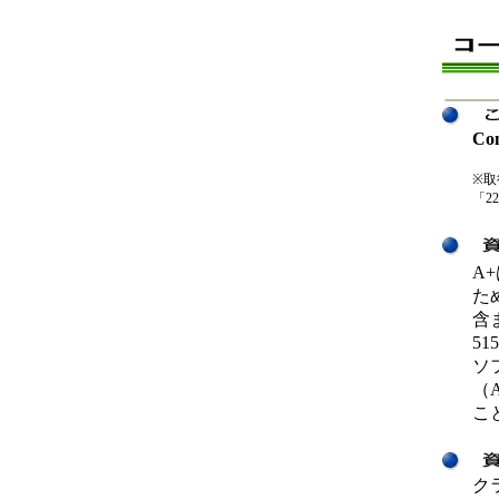
Co
※取得
「22
A
た
含ま
51
ソ
（A
こ
ク