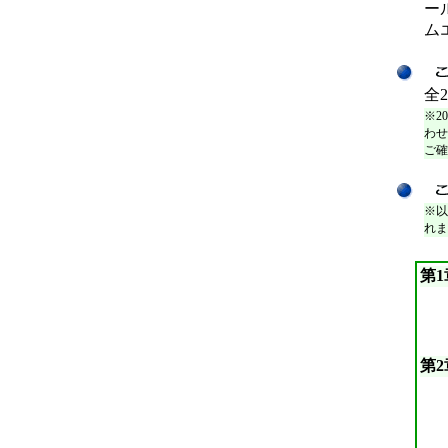
ー
ム
全2
※2
わせ
ご確
※以
れま
第
第