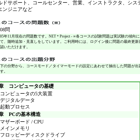
ルドサポート、コールセンター、営業、インストラクタ、シス
エンジニアなど
08問
005年11月現在の問題数です。NET＊Project - ∞各コースの試験問題は実試験の傾向
て、随時追加・見直しをしています。ご利用時には、ログイン後に問題の最終更新
認いただけます。
下の分野から、コースモード／タイマーモードの設定にあわせて抽出した問題が出
す。
1章 コンピュータの基礎
コンピュータの5大装置
デジタルデータ
起動プロセス
2章 PCの基本構造
マザーボード / CPU
メインメモリ
フロッピーディスクドライブ