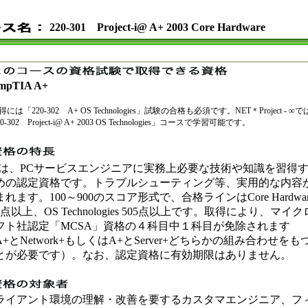
220-301 Project-i@ A+ 2003 Core Hardware
mpTIA A+
には「220-302 A+ OS Technologies」試験の合格も必須です。NET＊Project - ∞で
0-302 Project-i@ A+ 2003 OS Technologies」コースで学習可能です。
+は、PCサービスエンジニアに実務上必要な技術や知識を習得
めの認定資格です。トラブルシューティング等、実用的な内容
れます。100～900のスコア形式で、合格ラインはCore Hardwar
5点以上、OS Technologies 505点以上です。取得により、マイク
フト社認定「MCSA」資格の４科目中１科目が免除されます
+とNetwork+もしくはA+とServer+どちらかの組み合わせをも
とが必要です）。なお、認定資格に有効期限はありません。
ライアント環境の理解・改善を要するカスタマエンジニア、フ