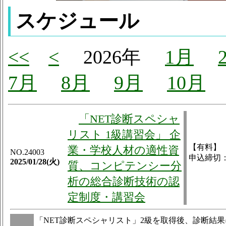
スケジュール
<<
<
2026年
1月
7月
8月
9月
10月
「NET診断スペシャ
リスト 1級講習会」 企
【有料】
業・学校人材の適性資
NO.24003
申込締切：20
2025/01/28(火)
質、コンピテンシー分
析の総合診断技術の認
定制度・講習会
「NET診断スペシャリスト」2級を取得後、診断結