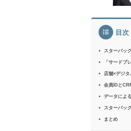
目次
スターバック
「サードプレ
店舗×デジ
会員IDとC
データによ
スターバッ
まとめ