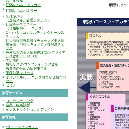
スキル診断
ITSSレベルチェッカー
明示します
ITSSレベルパネラー
NET-SCMS
（企業スキル管理システム）
IT資格完全マスター
（資格取得eラーニング）
C・S・C（コンサルティングセールス
チェッカー）
個人情報保護意識度チェック／個人情
報保護・情報セキュリティ理解度チェ
ック
芦屋広太の個人情報保護/コンプライア
ンス診断 for HAKEN
内定者向け
情報リスク/コンプライアンス診断
教育者のための情報モラル
業種知識シリーズ
オリジナルeラーニングおまかせ制作パ
ック
セミナー
教育サービス
コンサルティング
企業・組織診断
インストラクショナルデザイン
教育情報
eラーニングマガジン