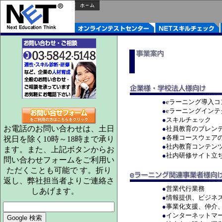
●
eラーニング導入
●
eラーニングインテ
●
スキルチェック
お電話のお問い合わせは、土日
●
社員教育のブレン
●
各種コースウェア
祝日を除く10時～18時まで承り
●
社内教育コンテン
ます。また、上記ボタンからお
●
社内研修サイト立
問い合わせフォームをご利用い
ただくことも可能で す。折り
返し、弊社担当者よりご連絡さ
●
営業代行業務
しあげます。
●
情報提供、ビジネ
●
事業化支援、仲介
●
インターネットマ