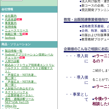
●
法人向け販売・運
●
新コースの企画、
会社情報
●
受託開発プランニ
会社案内
代表挨拶
事業案内
●資格教育系書籍、ム
採用情報
ニュースリリース
●企画、執筆、編集
掲載記事一覧
●
出版および出版事
facebook
●
教育教材プロデュ
商品・ソリューション
製品情報一覧
Android アプリケーション技術レベル
・・・導入前
eラー
●
チェッカー
に
るの？
人間力診断
組込みソフトウェア技術者エントリレ
ベルテスト（ETECクラス２模擬テス
ご紹介しま
ト）
「芦屋広太・NET共著」
・・・導入後
第二弾！
ることがで
「芦屋広太・NET共著」
に
第一弾！
eラーニ
●
人財能力の氷山モデル
ネクストバックｅ
・・事業とし
（企業研修ポータル）
今後e
●
適性・適職診断ツール
て
NET*ASK Ver3.1N
相談した
Office Do