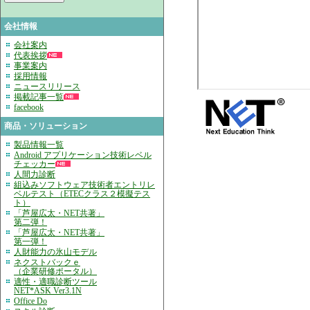
会社情報
会社案内
代表挨拶
事業案内
採用情報
ニュースリリース
掲載記事一覧
facebook
商品・ソリューション
製品情報一覧
Android アプリケーション技術レベル
チェッカー
人間力診断
組込みソフトウェア技術者エントリレ
ベルテスト（ETECクラス２模擬テス
ト）
「芦屋広太・NET共著」
第二弾！
「芦屋広太・NET共著」
第一弾！
人財能力の氷山モデル
ネクストバックｅ
（企業研修ポータル）
適性・適職診断ツール
NET*ASK Ver3.1N
Office Do