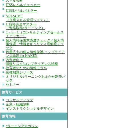
スキル診断
ITSSレベルチェッカー
ITSSレベルパネラー
NET-SCMS
（企業スキル管理システム）
IT資格完全マスター
（資格取得eラーニング）
C・S・C（コンサルティングセールス
チェッカー）
個人情報保護意識度チェック／個人情
報保護・情報セキュリティ理解度チェ
ック
芦屋広太の個人情報保護/コンプライア
ンス診断 for HAKEN
内定者向け
情報リスク/コンプライアンス診断
教育者のための情報モラル
業種知識シリーズ
オリジナルeラーニングおまかせ制作パ
ック
セミナー
教育サービス
コンサルティング
企業・組織診断
インストラクショナルデザイン
教育情報
eラーニングマガジン