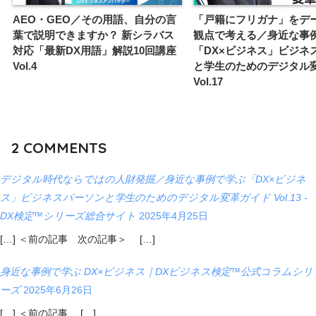
AEO・GEO／その用語、自分の言
「戸籍にフリガナ」をデ
葉で説明できますか？ 新シラバス
観点で考える／身近な事
対応「最新DX用語」解説10回講座
「DX×ビジネス」ビジネ
Vol.4
と学生のためのデジタル
Vol.17
2
COMMENTS
デジタル時代ならではの人財発掘／身近な事例で学ぶ「DX×ビジネ
ス」ビジネスパーソンと学生のためのデジタル変革ガイド Vol.13 -
DX検定™シリーズ総合サイト
2025年4月25日
[…] ＜前の記事 次の記事＞ […]
身近な事例で学ぶ DX×ビジネス｜DXビジネス検定™公式コラムシリ
ーズ
2025年6月26日
[…] ＜前の記事 […]