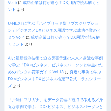
Vol.5
に
成功企業は何が違う？DX用語で読み解くヒ
ント
より
U-NEXTに学ぶ「ハイブリッド型サブスクリプショ
ン」ビジネス／DXビジネス用語で学ぶ成功企業のヒ
ミツVol.4
に
成功企業は何が違う？DX用語で読み解
くヒント
より
AIと最新観測技術で迫る災害予測の未来／身近な事例
で学ぶ「DX×ビジネス」ビジネスパーソンと学生のた
めのデジタル変革ガイド Vol.18
に
身近な事例で学ぶ
DX×ビジネス｜DXビジネス検定™公式コラムシリー
ズ
より
「戸籍にフリガナ」をデータ管理の観点で考える／身
近な事例で学ぶ「DX×ビジネス」ビジネスパーソンと