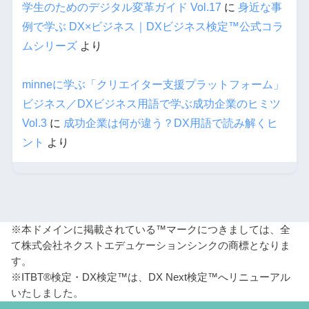
学生のためのデジタル変革ガイド Vol.17
に
身近な事
例で学ぶ DX×ビジネス｜DXビジネス検定™公式コラ
ムシリーズ
より
minneに学ぶ「クリエイター支援プラットフォーム」
ビジネス／DXビジネス用語で学ぶ成功企業のヒミツ
Vol.3
に
成功企業は何が違う？DX用語で読み解くヒ
ント
より
※本ドメインに掲載されている™マークにつきましては、全
て株式会社ネクストエデュケーションシンクの商標となりま
す。
※ITBT®検定・DX検定™は、DX Next検定™へリニューアル
いたしました。