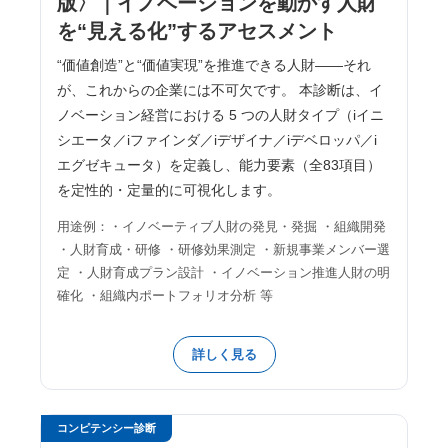
版〉｜イノベーションを動かす人財
を“見える化”するアセスメント
“価値創造”と“価値実現”を推進できる人財――それ
が、これからの企業には不可欠です。 本診断は、イ
ノベーション経営における 5 つの人財タイプ（iイニ
シエータ／iファインダ／iデザイナ／iデベロッパ／i
エグゼキュータ）を定義し、能力要素（全83項目）
を定性的・定量的に可視化します。
用途例：・イノベーティブ人財の発見・発掘 ・組織開発
・人財育成・研修 ・研修効果測定 ・新規事業メンバー選
定 ・人財育成プラン設計 ・イノベーション推進人財の明
確化 ・組織内ポートフォリオ分析 等
詳しく見る
コンピテンシー診断