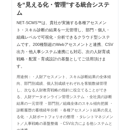
を“見える化・管理”する統合システ
ム
NET-SCMS™は、貴社が実施する各種アセスメン
ト・スキル診断の結果を一元管理し、部門・個人・
組織レベルで可視化・分析できるクラウド型システ
ムです。200種類超のWebアセスメントと連携、CSV
出力・他人事システム連携にも対応。次の人財育成
戦略・配置・育成設計の基盤としてご活用頂けま
す。
用途例：・人財アセスメント、スキル診断結果の全体傾
向、部門別成績、個人別成績それぞれを客観数値管理
し、次なる人財教育戦略の指針に役立てることができ
る、人財データオンライン管理システム ・全社員の診断
結果の一元管理 ・部門別／組織全体のスキル傾向把握 ・
診断履歴の蓄積経年分析 ・各種アセスメント結果の見え
る化 ・人財ポートフォリオの整理 ・タレントマネジメン
ト／人事戦略の基盤整備 ・CSV出力による他システムと