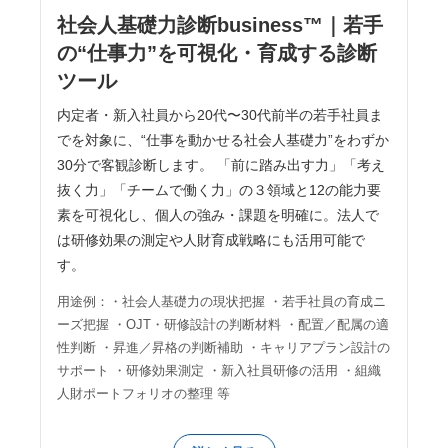
社会人基礎力診断business™｜若手
の“仕事力”を可視化・育成する診断
ツール
内定者・新入社員から20代〜30代前半の若手社員ま
でを対象に、“仕事を動かせる社会人基礎力”をわずか
30分で客観診断します。 「前に踏み出す力」「考え
抜く力」「チームで働く力」の３領域と12の能力要
素を可視化し、個人の強み・課題を明確に。法人で
は研修効果の測定や人財育成戦略にも活用可能で
す。
用途例：・社会人基礎力の現状把握 ・若手社員の育成ニ
ーズ把握 ・OJT・研修設計の判断材料 ・配置／配属の適
性判断 ・昇進／昇格の判断補助 ・キャリアプラン設計の
サポート ・研修効果測定 ・新入社員研修の活用 ・組織
人財ポートフォリオの整理 等