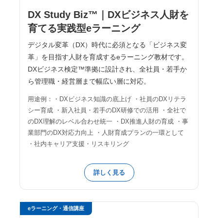
DX Study Biz™｜DXビジネス人財を
育てる実践型eラーニング
デジタル変革（DX）時代に必須となる「ビジネス変
革」を目指す人財を育成するeラーニング教材です。
DXビジネス検定™準拠に設計され、全社員・若手か
ら管理職・経営層まで幅広い層に対応。
用途例：・DXビジネス知識の底上げ ・社員のDXリテラ
シー育成 ・新入社員・若手のDX研修での活用 ・全社で
のDX理解のレベル合わせ統一 ・DX推進人財の育成 ・事
業部門のDX対応力向上 ・人財育成プランの一環として
・社内キャリア支援・リスキリング
詳しく見る
eラーニング・通信講座