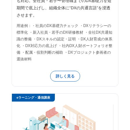
も対応。全社員・若手〜管理職までのDX基礎力を短
期間で底上げし、組織全体に“DXの共通言語”を浸透
させます。
用途例：・社員のDX基礎力チェック ・DXリテラシーの
標準化 ・新入社員・若手のDX研修教材 ・全社DX共通知
識の整備 ・DXスキルの認定・証明 ・DX人財育成の体系
化 ・DX対応力の底上げ ・社内DX人財ポートフォリオ整
備 ・配属・役割判断の補助 ・DXプロジェクト参画者の
選抜材料
詳しく見る
eラーニング・通信講座