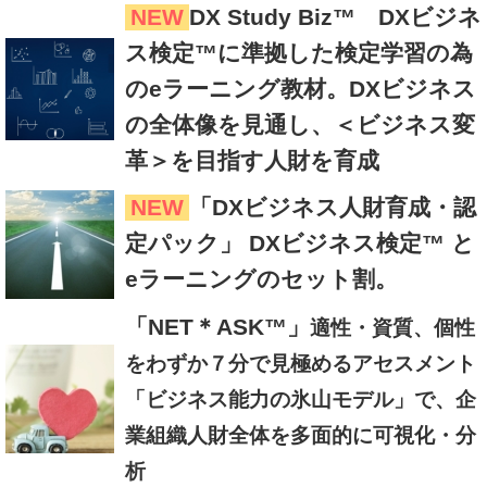
NEW
DX Study Biz™ DXビジネ
ス検定™に準拠した検定学習の為
のeラーニング教材。DXビジネス
の全体像を見通し、＜ビジネス変
革＞を目指す人財を育成
NEW
「DXビジネス人財育成・認
定パック」 DXビジネス検定™ と
eラーニングのセット割。
「NET＊ASK™」
適性・資質、個性
をわずか７分で見極めるアセスメント
「ビジネス能力の氷山モデル」で、企
業組織人財全体を多面的に可視化・分
析