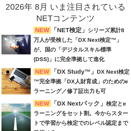
2026
年
8
月
いま注目
されている
NETコンテンツ
NEW
「NET検定」
シリーズ累計8
万人が受検した「DX Next検定™」
が、国の「デジタルスキル標準
(DSS)」に完全準拠して進化
NEW
「DX Study™」
DX Next検定
™完全準拠「DX人財育成」のためのe
ラーニング／修了証出力も可
NEW
「DX Nextパック」
検定とe
ラーニングをセット割。今からスター
トで学習から検定でのレベル認定まで