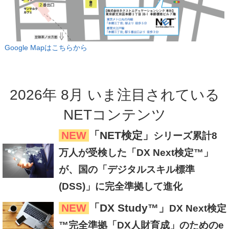
Google Mapはこちらから
2026
年
8
月
いま注目
されている
NETコンテンツ
NEW
「NET検定」
シリーズ累計8
万人が受検した「DX Next検定™」
が、国の「デジタルスキル標準
(DSS)」に完全準拠して進化
NEW
「DX Study™」
DX Next検定
™完全準拠「DX人財育成」のためのe