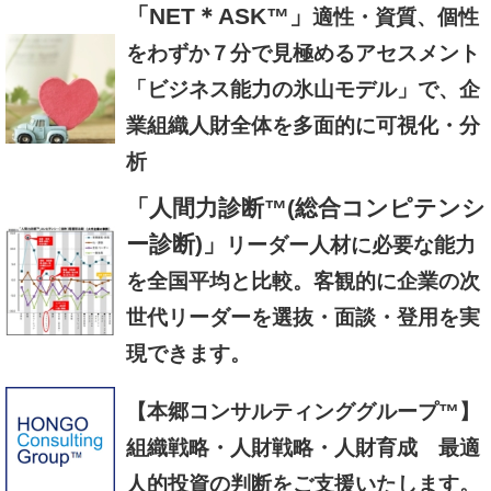
「NET＊ASK™」
適性・資質、個性
をわずか７分で見極めるアセスメント
「ビジネス能力の氷山モデル」で、企
業組織人財全体を多面的に可視化・分
析
「人間力診断™(総合コンピテンシ
ー診断)」
リーダー人材に必要な能力
を全国平均と比較。客観的に企業の次
世代リーダーを選抜・面談・登用を実
現できます。
【本郷コンサルティンググループ™】
組織戦略・人財戦略・人財育成 最適
人的投資の判断をご支援いたします。