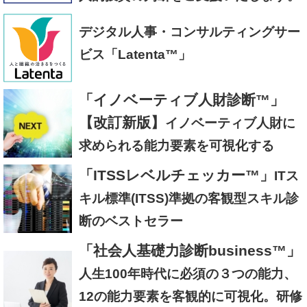
デジタル人事・コンサルティングサー
ビス「Latenta™」
「イノベーティブ人財診断™」
【改訂新版】
イノベーティブ人財に
求められる能力要素を可視化する
「ITSSレベルチェッカー™」
ITス
キル標準(ITSS)準拠の客観型スキル診
断のベストセラー
「社会人基礎力診断business™」
人生100年時代に必須の３つの能力、
12の能力要素を客観的に可視化。研修