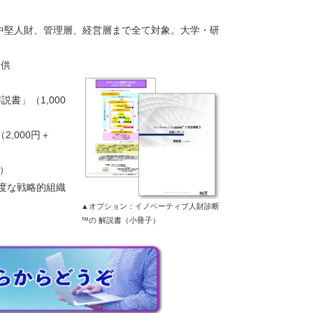
中堅人財、管理層、経営層まで全て対象。大学・研
提供
書」（1,000
,000円＋
税）
高度な戦略的組織
▲オプション：イノベーティブ人財診断
™の 解説書（小冊子）