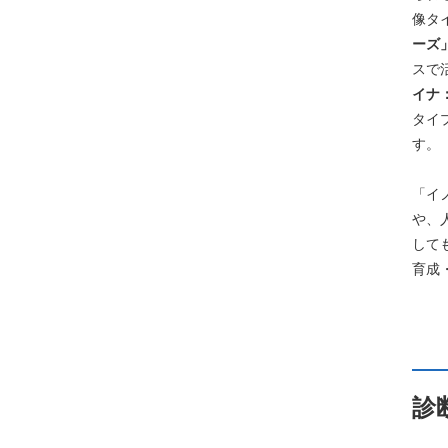
像タ
ーズ
スで
イナ
タイ
す。
「イ
や、
して
育成
診