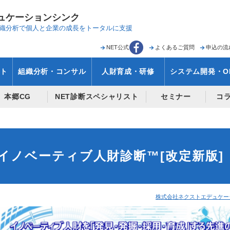
ュケーションシンク
織分析で
個人と企業の成長をトータルに支援
NET公式
よくあるご質問
申込の流
ト
組織分析・コンサル
人財育成・研修
システム開発・O
本郷CG
NET診断スペシャリスト
セミナー
コ
イノベーティブ人財診断™[改定新版
株式会社ネクストエデュケーシ