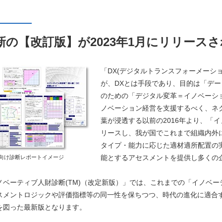
新の【改訂版】が2023年1月にリリース
「DX(デジタルトランスフォーメーシ
が、DXとは手段であり、目的は「デ
のための「デジタル変革＝イノベーシ
ノベーション経営を支援するべく、ネ
葉が浸透する以前の2016年より、「
リースし、我が国でこれまで組織内外
タイプ・能力に応じた適材適所配置の
能とするアセスメントを提供し多くの
向け診断レポートイメージ
ノベーティブ人財診断(TM)（改定新版）」では、これまでの「イノベー
スメントロジックや評価指標等の同一性を保ちつつ、時代の進化に適合
を図った最新版となります。