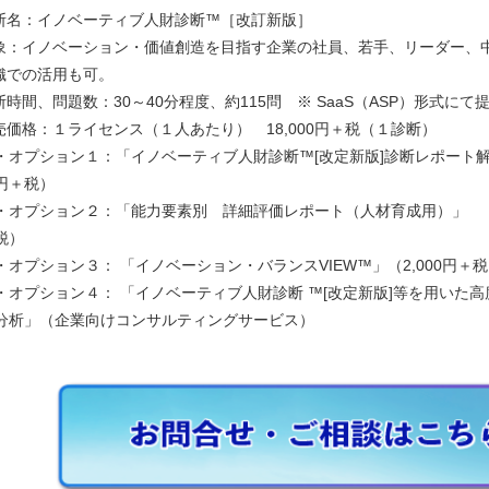
断名：イノベーティブ人財診断™［改訂新版］
象：イノベーション・価値創造を目指す企業の社員、若手、リーダー、
織での活用も可。
時間、問題数：30～40分程度、約115問 ※ SaaS（ASP）形式にて
売価格：１ライセンス（１人あたり） 18,000円＋税（１診断）
・オプション１：「イノベーティブ人財診断™[改定新版]診断レポート解説
円＋税）
・オプション２：「能力要素別 詳細評価レポート（人材育成用）」 （2
税）
・オプション３： 「イノベーション・バランスVIEW™」（2,000円＋
・オプション４： 「イノベーティブ人財診断 ™[改定新版]等を用いた
分析」（企業向けコンサルティングサービス）