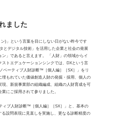
されました
ョン)」という言葉を目にしない日がない昨今です
ータとデジタル技術」を活用した企業と社会の発展
ョン」であると言えます。 「人財」の領域からイ
クストエデュケーションシンクでは、DXという言
イノベーティブ人財診断™［個人編］［SX］」をリ
に埋もれていた価値創造人財の発掘・採用、個人の
実現、新規事業部の組織編成、組織の人財育成を可
企業にご採用されて参りました。
ティブ人財診断™［個人編］［SX］」と、基本の
する設問表現に見直しを実施し、更なる診断精度の