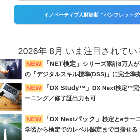
イノベーティブ人財診断™パンフレットダ
2026
年
8
月
いま注目
されてい
NEW
「NET検定」
シリーズ累計8万人が受
の「デジタルスキル標準(DSS)」に完全準
NEW
「DX Study™」
DX Next検定
ーニング／修了証出力も可
NEW
「DX Nextパック」
検定とeラー
学習から検定でのレベル認定まで目指せる