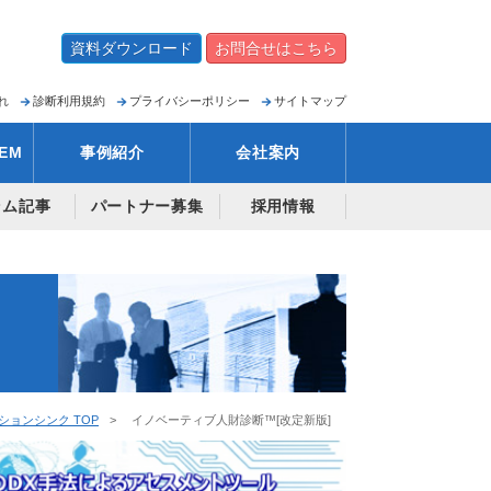
資料ダウンロード
お問合せはこちら
れ
診断利用規約
プライバシーポリシー
サイトマップ
EM
事例紹介
会社案内
ラム記事
パートナー募集
採用情報
]
ョンシンク TOP
イノベーティブ人財診断™[改定新版]