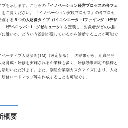
イプを示します。こちらの
「イノベーション経営プロセスの各フェ
」
をご覧ください。 「イノベーション実現プロセス」の各プロセ
活躍する
５つの人財像タイプ（iイニシエータ：iファインダ：iデザ
： iデベロッパ：iエグゼキュータ）
を定義し、対象者がどの人財
プに近いか、どういう役割が適しているかを診断することが可能で
ノベーティブ人財診断(TM)（改定新版）」の結果から、組織開発
人財育成・研修を実施される企業様も多く、研修効果測定の指標と
も活用いただけます。また、別途企業別カスタマイズにより、人財
・研修ロードマップ等を作成することも可能です。
断概要