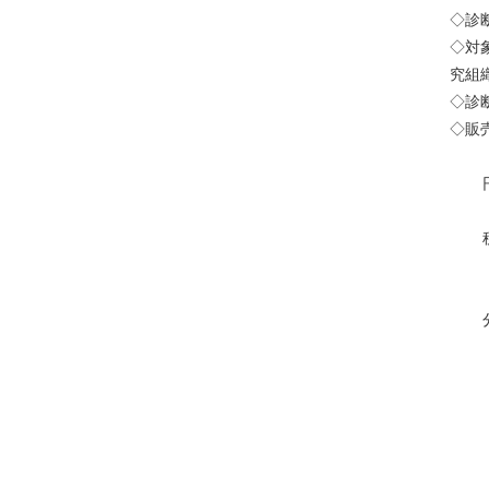
◇診
◇対
究組
◇診断
◇販