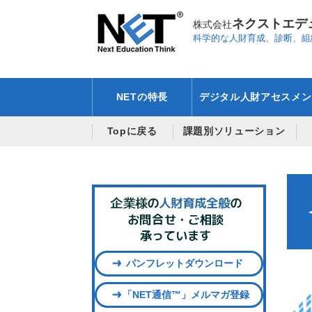
ネクストエデ
株式会社
科学的な人財育成、診断、組
NETの特長
デジタル人財アセスメン
Topに戻る
課題別ソリューション
パンフレットダウンロード
「NET通信™」メルマガ登録