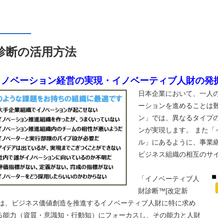
診断の活用方法
イノベーション経営の実現・イノベーティブ人財の発
日本企業において、一人
ーションを進めることは
ン」では、異なるタイプ
ンが実現します。 また
ル」にあるように、事業
ビジネス組織の相互のサ
「イノベーティブ人
財診断™[改定新
」は、ビジネス価値創造を推進するイノベーティブ人財に特に求め
る能力（資質・意識知・行動知）にフォーカスし、その能力と人財