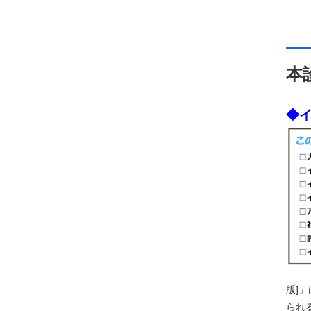
本
◆
版]
られ