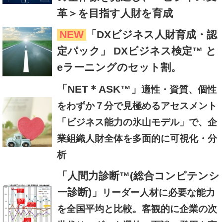
革＞を目指す人財を育成
NEW
「DXビジネス人財育成・認
定パック」 DXビジネス検定™ と
eラーニングのセット割。
「NET＊ASK™」
適性・資質、個性
をわずか７分で見極めるアセスメント
「ビジネス能力の氷山モデル」で、企
業組織人財全体を多面的に可視化・分
析
「人間力診断™(総合コンピテンシ
ー診断)」
リーダー人材に必要な能力
を全国平均と比較。客観的に企業の次