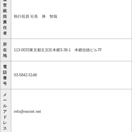
営
統
括
執行役員 社長 捧 智哉
責
任
者
所
在
113-0033東京都文京区本郷3-38-1 本郷信徳ビル7F
地
電
話
03-5842-5148
番
号
メ
ー
ル
ア
info@nextet.net
ド
レ
ス