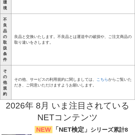
環
境
不
良
品
の
良品と交換いたします。不良品とは運送中の破損や、ご注文商品の
取
取り違いをさします。
扱
条
件
そ
の
その他、サービスの利用規約に関しましては、
こちら
からご覧いた
他
だき、ご同意いただけますようお願いします。
規
約
2026
年
8
月
いま注目
されている
NETコンテンツ
NEW
「NET検定」
シリーズ累計8