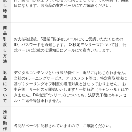
し
日になります。各商品の案内ページにてご確認ください。
時
期
商
品
引
お支払確認後、5営業日以内にメールにてご受講いただくための
渡
ID、パスワードを通知します。DX検定™シリーズについては、公
し
式ページに記載のID通知日にメールにて案内いたします。
方
法
返
デジタルコンテンツという製品特性上、返品には応じられません。
品
当社のeラーニングサービス、アセスメント等は、特定商取引法に
に
基づくクーリングオフ制度の適用対象とはなっておりません。 お
つ
申込後、サービスが開始いたしますと一切解約（キャンセル）はで
い
きません。DX検定™シリーズについても、決済完了後はキャンセ
て
ル・ご返金等は承れません。
推
奨
動
各商品ページに記載されていますので、ご確認ください。
作