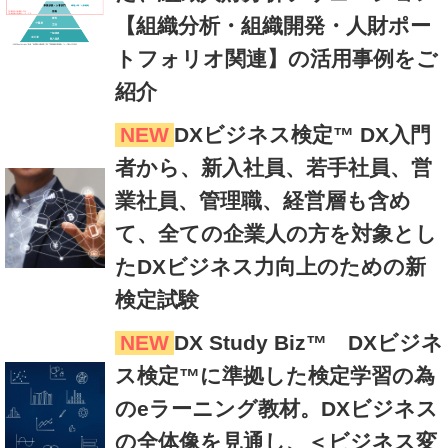
【組織分析・組織開発・人財ポー
トフォリオ関連】の活用事例をご
紹介
NEW
DXビジネス検定™ DX入門
者から、新入社員、若手社員、営
業社員、管理職、経営層も含め
て、全ての企業人の方を対象とし
たDXビジネス力向上のための新
検定試験
NEW
DX Study Biz™ DXビジネ
ス検定™に準拠した検定学習の為
のeラーニング教材。DXビジネス
の全体像を見通し、＜ビジネス変