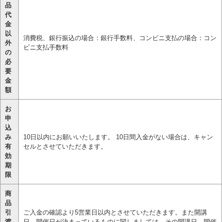
品
代
金
以
消費税、銀行振込の場合：銀行手数料、コンビニ支払の場合：コン
外
ビニ支払手数料
の
必
要
金
額
お
申
込
み
10日以内にお願いいたします。 10日間入金がない場合は、キャン
有
セルとさせていただきます。
効
期
限
商
品
引
ご入金の確認より5営業日以内とさせていただきます。また開講
渡
日、開催日が決まっているものに関しましては、その開講日、開催