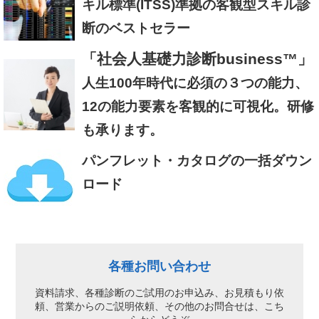
キル標準(ITSS)準拠の客観型スキル診
断のベストセラー
「社会人基礎力診断business™」
人生100年時代に必須の３つの能力、
12の能力要素を客観的に可視化。研修
も承ります。
パンフレット・カタログの一括ダウン
ロード
各種お問い合わせ
資料請求、各種診断のご試用のお申込み、
お見積もり依
頼、営業からのご説明依頼、
その他のお問合せは、こち