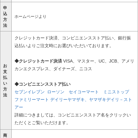
申
込
ホームページより
方
法
クレジットカード決済、コンビニエンスストア払い、銀行振
込払いよりご注文時にお選びいただいております。
◆クレジットカード決済
VISA、マスター、UC、JCB、アメリ
お
カンエクスプレス、ダイナーズ、ニコス
支
払
い
◆コンビニエンスストア払い
方
セブンイレブン
ローソン
セイコーマート
ミニストップ
法
ファミリーマート
デイリーヤマザキ、ヤマザキデイリ－スト
アー
詳細につきましては、コンビニエンスストア名をクリックい
ただくとご覧いただけます。
商