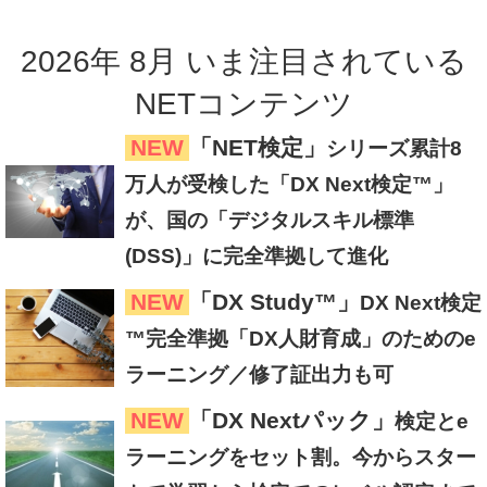
2026
年
8
月
いま注目
されている
NETコンテンツ
NEW
「NET検定」
シリーズ累計8
万人が受検した「DX Next検定™」
が、国の「デジタルスキル標準
(DSS)」に完全準拠して進化
NEW
「DX Study™」
DX Next検定
™完全準拠「DX人財育成」のためのe
ラーニング／修了証出力も可
NEW
「DX Nextパック」
検定とe
ラーニングをセット割。今からスター