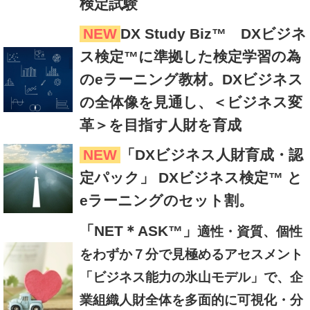
検定試験
NEW
DX Study Biz™ DXビジネ
ス検定™に準拠した検定学習の為
のeラーニング教材。DXビジネス
の全体像を見通し、＜ビジネス変
革＞を目指す人財を育成
NEW
「DXビジネス人財育成・認
定パック」 DXビジネス検定™ と
eラーニングのセット割。
「NET＊ASK™」
適性・資質、個性
をわずか７分で見極めるアセスメント
「ビジネス能力の氷山モデル」で、企
業組織人財全体を多面的に可視化・分