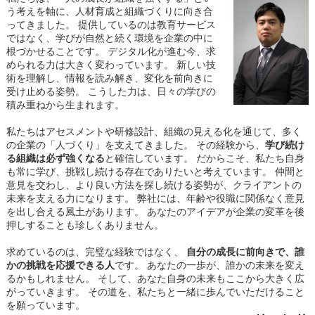
う考えを軸に、人材育成と組織づくりに向き合
ってきました。 提供しているのは教育サービス
ではなく、学びが自然と続く環境を企業の中に
根づかせることです。 デジタル化が進む今、求
められる力は大きく変わっています。 新しい技
術を理解し、情報を読み解き、変化を前向きに
受け止める姿勢。 こうした力は、日々の学びの
積み重ねから生まれます。
私たちはアセスメントや研修設計、組織の見える化を通じて、多く
の企業の「人づくり」を支えてきました。 その経験から、
学び続け
る組織は必ず強くなる
と確信しています。 だからこそ、私たち自身
も常に学び、挑戦し続ける存在でありたいと考えています。 仲間と
意見を交わし、より良い方法を探し続ける姿勢が、クライアントの
未来を支える力になります。 弊社には、年齢や役職に関係なく意見
を出し合える風土があります。 あなたのアイデアが企業の変革を後
押しすることも珍しくありません。
求めているのは、完璧な経験ではなく、
自分の成長に前向きで、誰
かの挑戦を応援できる人
です。 あなたの一歩が、誰かの未来を変え
るかもしれません。 そして、あなた自身の未来もここから大きく広
がっていきます。 その道を、私たちと一緒に歩んでいただけること
を願っています。