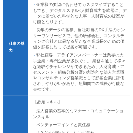
企業様の要望に合わせてカスタマイズすること
もでき、デジタルスキル×人財育成力を武器に、デ
ータに基づいた科学的な人事・人財育成の提案が
可能となります。
長年のデータの蓄積、当社独自のDX手法のオン
リーワンサービスで、他の研修会社、コンサルテ
ィング会社とは異なる新たな企業成長のための価
仕事の魅
値を顧客に対して提案が可能です。
力
弊社顧客・アライアンスパートナーは業界の大
手企業・専門企業が多数です。 業務を通じて様々
な経験やチャレンジができるため、人財育成・ア
セスメント・組織分析分野の創造的な法人営業職
やコンサルティング営業職として顧客企業に評価
され、やりがいがあり、短期間での成長が可能な
会社です。
【必須スキル】
法人営業の基本的なマナー・コミュニケーショ
ンスキル
ベンチャーマインドと責任感