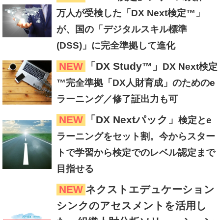
万人が受検した「DX Next検定™」
が、国の「デジタルスキル標準
(DSS)」に完全準拠して進化
NEW
「DX Study™」
DX Next検定
™完全準拠「DX人財育成」のためのe
ラーニング／修了証出力も可
NEW
「DX Nextパック」
検定とe
ラーニングをセット割。今からスター
トで学習から検定でのレベル認定まで
目指せる
NEW
ネクストエデュケーション
シンクのアセスメントを活用し