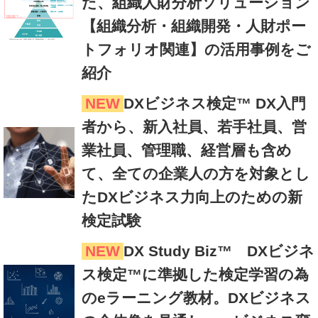
た、組織人財分析ソリューション
【組織分析・組織開発・人財ポー
トフォリオ関連】の活用事例をご
紹介
NEW
DXビジネス検定™ DX入門
者から、新入社員、若手社員、営
業社員、管理職、経営層も含め
て、全ての企業人の方を対象とし
たDXビジネス力向上のための新
検定試験
NEW
DX Study Biz™ DXビジネ
ス検定™に準拠した検定学習の為
のeラーニング教材。DXビジネス