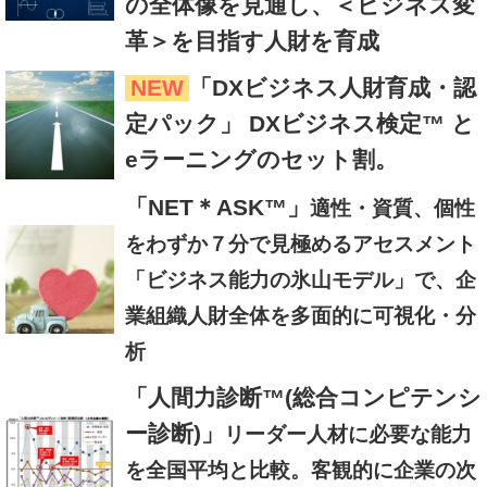
の全体像を見通し、＜ビジネス変
革＞を目指す人財を育成
NEW
「DXビジネス人財育成・認
定パック」 DXビジネス検定™ と
eラーニングのセット割。
「NET＊ASK™」
適性・資質、個性
をわずか７分で見極めるアセスメント
「ビジネス能力の氷山モデル」で、企
業組織人財全体を多面的に可視化・分
析
「人間力診断™(総合コンピテンシ
ー診断)」
リーダー人材に必要な能力
を全国平均と比較。客観的に企業の次