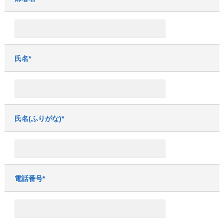
氏名*
氏名(ふりがな)*
電話番号*