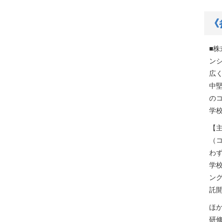
《
■株
ン
広
中
の
学校
【
（コ
わず
学
ン
託
ほ
研修