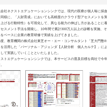
式会社ネクストエデュケーションシンクでは、現代の医療が個人毎に採
と同様に、「人財育成」においても高精度のクラウド型アセスメントを
を上げる行動特性）を可視化して、異なる能力の伸ばし方があることに
アセスメント手法を開発し、10年間で累計300万人以上の診断を実施、
果をベースに企業の教育研修で実績を上げてきました。
の度、教育機関の株式会社東芝オー・エー・コンサルタント「芝大門塾®
トを活用した「パーソナル・アジェンダ【人財分析 個人カルテ】」に
力して実践していくことといたしました。
クストエデュケーションシンクでは、本サービスの普及目標を両社で今年度
す。