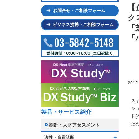
【
お問合せ・ご相談フォーム
ク
ビジネス提携・ご相談フォーム
「
「
2015.
ス
シ
製品・サービス紹介
ト
た
診断・人財アセスメント
適性・資質診断