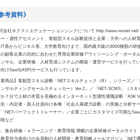
参考資料》
式会社ネクストエデュケーションシンクについて http://www.nextet.
シー・適性アセスメント、客観型スキル診断提供と企業・大学への人材
くIT系からビジネス系、大学教育向けまで、国内最大級の3000種類の
堅の顧客企業の目的に合わせた専用企業研修アウトソーシング・ポータル
コンサル、企業研修、人材育成システムの構築・運営サービスを行って
向けSaaS(ASP)サービスも行っています。
主要商品】客観型スキル診断「NETスキルチェック（R）」シリーズ／「I
ンサルティングセールスチェッカー）Ver.2」／「NET-SCMS」（
か７分で人材の本質を見極めるインターネット型適性適職診断「ASK Ver3.
校生・内定者・新入社員向け各種「社会人基礎力診断」の実施と分析サ
グ「NETパーフェクトトレーナー」／企業ごとにカスタマイズ可能なSaa
開発など
か、集合研修・ｅラーニング・教育情報 満載の企業研修ポータルサイト「
教育担当者向けの会員制の人材開発・教育戦略メールマガジン「NET通信」