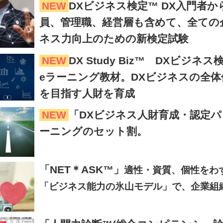
NEW
DXビジネス検定™ DX入門者
員、管理職、経営層も含めて、全ての
ネス力向上のための新検定試験
NEW
DX Study Biz™ DXビ
eラーニング教材。DXビジネスの全
を目指す人財を育成
NEW
「DXビジネス人財育成・認定パッ
ーニングのセット割。
「NET＊ASK™」
適性・資質、個性をわ
「ビジネス能力の氷山モデル」で、企業組