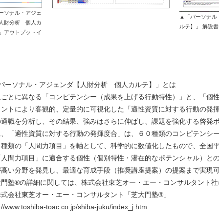
ーソナル・アジェ
▲「パーソナル
人財分析 個人カ
ルテ】」 解説
」アウトプットイ
「パーソナル・アジェンダ【人財分析 個人カルテ】」とは
人ごとに異なる「コンピテンシー（成果を上げる行動特性）」と、「個
メントにより客観的、定量的に可視化した「適性資質に対する行動の発揮
の適職を分析し、その結果、強みはさらに伸ばし、課題を強化する啓発
に、「適性資質に対する行動の発揮度合」は、６０種類のコンピテンシ
０種類の「人間力項目」を軸として、科学的に数値化したもので、全国
「人間力項目」に適合する個性（個別特性・潜在的なポテンシャル）と
が高い分野を発見し、最適な育成手段（推奨講座提案）の提案まで実現
大門塾®の詳細に関しては、株式会社東芝オー・エー・コンサルタント社
株式会社東芝オー・エー・コンサルタント「芝大門塾®」
://www.toshiba-toac.co.jp/shiba-juku/index_j.htm