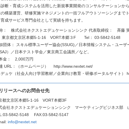
ル診断・育成システムを活用した新規事業開発のコンサルテーションか
業の構築運営、研修実施マネジメントの一括フルアウトソーシングまで
材育成サービス専門会社として実績を持ちます。
称： 株式会社ネクストエデュケーションシンク 代表取締役： 斉藤 実 
 東京都文京区本郷5-1-16 VORT本郷３F Tel： 03-5842-5148 Fax
加団体： スキル標準ユーザー協会(SSUG)／日本情報システム・ユーザ
CSAJ）／日本テスト学会／東京商工会議所／など。
本金： 2,000万円
連 URL：（ホームページ） http://www.nextet.net/
デュケ（社会人向け学習教材／企業向け教育・研修ポータルサイト） http://www
リリースへのお問合せ先
京都文京区本郷5-1-16 VORT本郷3F
式会社ネクストエデュケーションシンク マーケティングビジネス部 
L:03-5842-5148 FAX:03-5842-5147
mail:
info@nextet.net