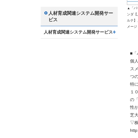
▲「パ
人材育成関連システム開発サー
ンダ【
ビス
ルテ】
メージ
人材育成関連システム開発サービス
■
個
ス
つ
特
１
の
性
芝
▽
http