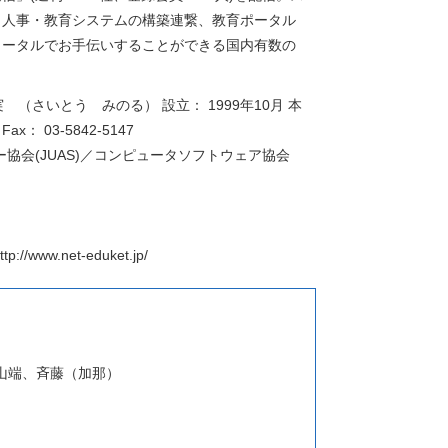
ら人事・教育システムの構築連繋、教育ポータル
トータルでお手伝いすることができる国内有数の
（さいとう みのる） 設立： 1999年10月 本
： 03-5842-5147
ー協会(JUAS)／コンピュータソフトウェア協会
.net-eduket.jp/
山端、斉藤（加那）