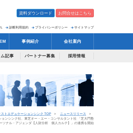
資料ダウンロード
お問合せはこちら
れ
診断利用規約
プライバシーポリシー
サイトマップ
EM
事例紹介
会社案内
ラム記事
パートナー募集
採用情報
ストエデュケーションシンク TOP
ニュースリリース
ションシンク社、東芝オー・エー・コンサルタント社 「芝大門塾
パーソナル・アジェンダ【人財分析 個人カルテ】」の連携を開始