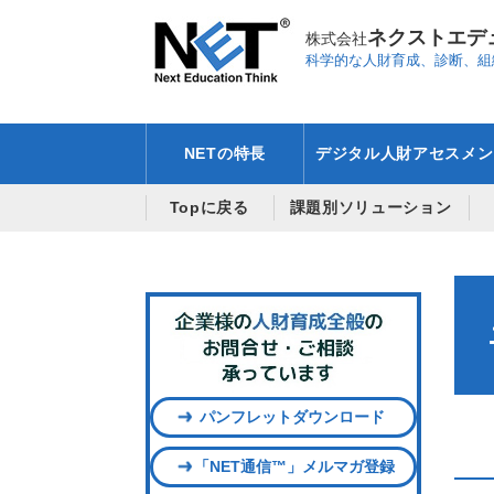
ネクストエデ
株式会社
科学的な人財育成、診断、組
NETの特長
デジタル人財アセスメン
Topに戻る
課題別ソリューション
パンフレットダウンロード
「NET通信™」メルマガ登録