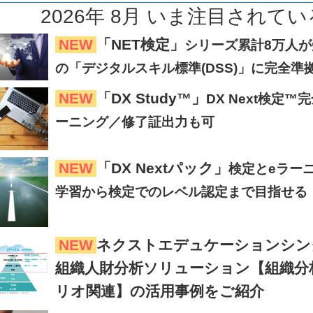
2026
年
8
月
いま注目
されてい
NEW
「NET検定」
シリーズ累計8万人が受
の「デジタルスキル標準(DSS)」に完全準
NEW
「DX Study™」
DX Next検定
ーニング／修了証出力も可
NEW
「DX Nextパック」
検定とeラー
学習から検定でのレベル認定まで目指せる
NEW
ネクストエデュケーションシン
組織人財分析ソリューション【組織分
リオ関連】の活用事例をご紹介