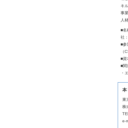
キ
事
人
■名
社：
■参
（
■資
■関
・エ
本
東
株
TE
e-