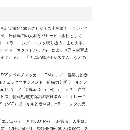
net/ 累計実施数400万のビジネス実務能力・コンピテ
育成、研修専門の人材育成サービス会社として、
研修・ｅラーニングコースを取り扱う。また大手、
サイト「ネクストパックe」による企業人材育成
います。また、「学習記録評価システム」などの
TSSレベルチェッカー（TM）」／「営業力診断
スキルチェックマネジメント・組織力分析ツール）／
1 N」／「Office Do（TM）」／大学・専門
ービス／情報処理技術者試験対策Ｗｅｂトレーニ
S（ASP）型スキル診断開発、eラーニングの受
エデュケ」（月刊60万PV）、経営者、人事部、
(週刊/2500社、登録会員6000人)を配信。ス