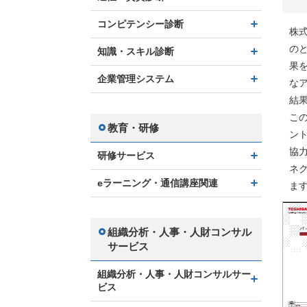
コンピテンシー診断
株
の
知識・スキル診断
果
企業管理システム
な
結
こ
教育・研修
ン
協
研修サービス
ネ
eラーニング・通信講座関連
ま
組織分析・人事・人財コンサル
サービス
組織分析・人事・人財コンサルサー
ビス