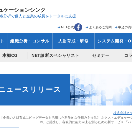
ュケーションシンク
織分析で
個人と企業の成長をトータルに支援
NET公式
よくあるご質問
申込の流
ト
組織分析・コンサル
人財育成・研修
システム開発・O
本郷CG
NET診断スペシャリスト
セミナー
コ
ニュースリリース
株式会社ネク
【企業の人財育成にビッグデータを活用した科学的な仕組みを提供】 ネクストエデュケー
®」と提携し、客観的に能力向上を測るための新サービス 「