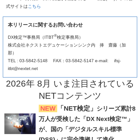
式サイトは
こちら
本リリースに関するお問い合わせ
®
DX検定™事務局（ITBT
検定事務局）
株式会社ネクストエデュケーションシンク内 捧 齋藤（加
那）
TEL : 03-5842-5148
FAX
：
03-5842-5147 e-mail:
ifsj-
itbt@nextet.net
2026
年
8
月
いま注目
されている
NETコンテンツ
NEW
「NET検定」
シリーズ累計8
万人が受検した「DX Next検定™」
が、国の「デジタルスキル標準
(DSS)」に完全準拠して進化