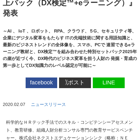
上パック（DX検定™+eラーニング）』
発表
～AI 、 IoT 、ロボット、 RPA、クラウド、５G、セキュリティ等、
企業にデジタル変革をもたらす ITの先端技術に関する用語知識と、
最新のビジネストレンドの全体像を、スマホ、PCで 速習できるeラ
ーニング教材と、DX検定™を組み合わせた特別セットパック2025年
の崖が近づく今、DX時代のビジネス変革を担う人財の 発掘・育成の
第一歩としてDX知識力のレベル認定が可能に～
facebook
ポスト
LINE
2020.02.07
ニュースリリース
科学的なＨＲテック手法でのスキル・コンピテンシーアセスメン
ト、教育研修、組織人財分析コンサル専門の教育サービスベンチ
ャー、株式会社ネクストエデュケーションシンク（略称：ＮＥ