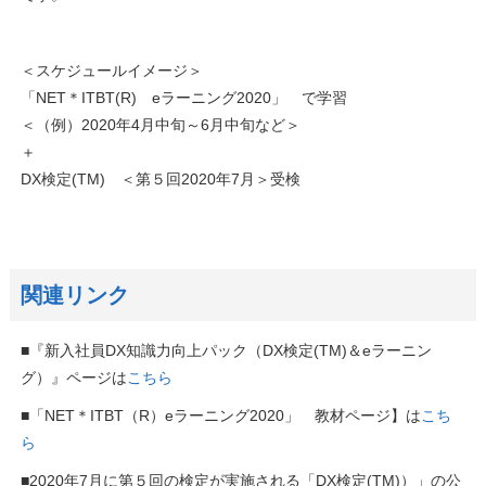
＜スケジュールイメージ＞
「NET＊ITBT(R) eラーニング2020」 で学習
＜（例）2020年4月中旬～6月中旬など＞
＋
DX検定(TM) ＜第５回2020年7月＞受検
関連リンク
■『新入社員DX知識力向上パック（DX検定(TM)＆eラーニン
グ）』ページは
こちら
■「NET＊ITBT（R）eラーニング2020」 教材ページ】は
こち
ら
■2020年7月に第５回の検定が実施される「DX検定(TM)）」の公