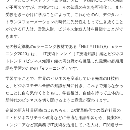
ワードとビジネストレンド全体観、スピード感あるビジネス展開
が不可欠ですが、本検定では、その知識の有無を可視化し、また
受験をきっかけに学ぶことによって、これからのAI、デジタル・
トランスフォーメーションの時代に先見性をもって生き抜くこと
ができるIT人財、営業人財、ビジネス創造人財を目指すことがで
きます。
その検定準拠のeラーニング教材である「NET＊ITBT(R) eラー
ニング2020」は、 IT技術トレンド（IT技術知識）編とビジネス
トレンド（ビジネス知識）編の両分野から厳選した最新の必須用
語を学習のための「eラーニング」です。
学習することで、世界のビジネスを変革している先進のIT技術
と、ビジネスモデル全般の知識が身に付き、これまで知らなかっ
たことに自ら気付くとともに、学習後は、自信を持って主体的に
新時代のビジネスを切り開けるように意識が変わります。
企業の新入社員研修にはもちろん、DX変革時代での既存社員の
IT・ビジネスリテラシ教育などに最適な用語学習から、提案SE、
エンジニアなど実業務でIT技術を活用している人財、IT関連サー