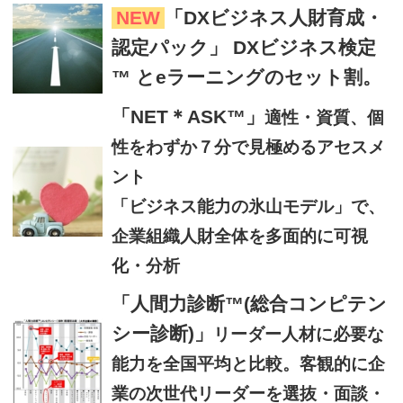
NEW
「DXビジネス人財育成・
認定パック」 DXビジネス検定
™ とeラーニングのセット割。
「NET＊ASK™」
適性・資質、個
性をわずか７分で見極めるアセスメ
ント
「ビジネス能力の氷山モデル」で、
企業組織人財全体を多面的に可視
化・分析
「人間力診断™(総合コンピテン
シー診断)」
リーダー人材に必要な
能力を全国平均と比較。客観的に企
業の次世代リーダーを選抜・面談・