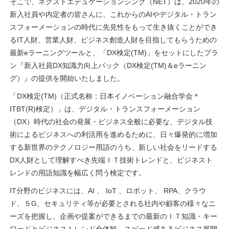
そこで、ネクストエデュケーションシンク（NET）は、2020年の
新入社員や内定者の皆さんに、これからのAIやデジタル・トラン
スフォーメーションの時代に先見性をもって生き抜くことができ
るIT人財、営業人財、ビジネス創造人財を目指してもらうための
最新eラーニングツールと、「DX検定(TM)」をセットにしたプラ
ン『新入社員DX知識力向上パック（DX検定(TM)＆eラーニン
グ）』の提供を開始いたしました。
「DX検定(TM)（正式名称：日本イノベーション融合学会＊
ITBT(R)検定）」は、デジタル・トランスフォーメーション
（DX）時代の社会の発展・ビジネス全般に必要な、デジタル技
術によるビジネスへの利活用を進めるために、日々爆発的に増加
する新世界のテクノロジー用語のうち、新しい社会をリードする
DX人財として理解すべき先端ＩＴ技術トレンドと、ビジネスト
レンドの用語知識を幅広く問う検定です。
IT分野のビジネスには、AI 、 IoT 、ロボット、 RPA、クラウ
ド、５G、セキュリティ等が必要とされる社内や顧客の様々なニ
ーズを把握し、企画や提案ができるまでの最新のＩＴ知識・キー