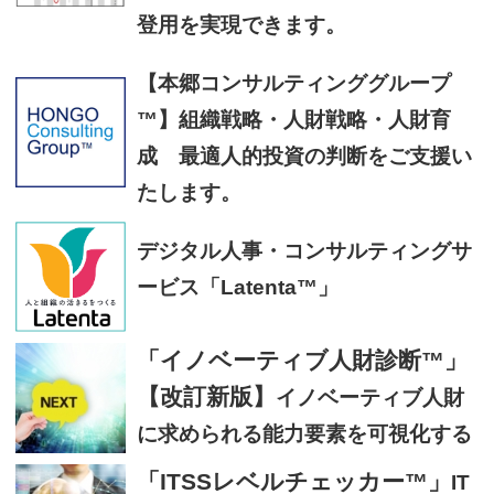
登用を実現できます。
【本郷コンサルティンググループ
™】組織戦略・人財戦略・人財育
成 最適人的投資の判断をご支援い
たします。
デジタル人事・コンサルティングサ
ービス「Latenta™」
「イノベーティブ人財診断™」
【改訂新版】
イノベーティブ人財
に求められる能力要素を可視化する
「ITSSレベルチェッカー™」
IT