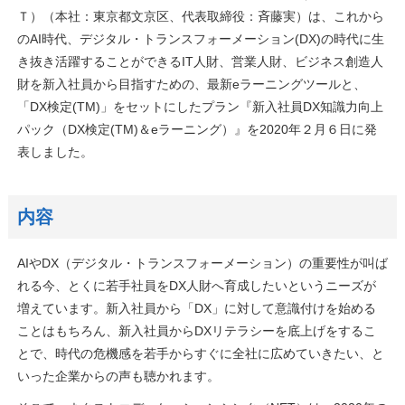
Ｔ）（本社：東京都文京区、代表取締役：斉藤実）は、これから
のAI時代、デジタル・トランスフォーメーション(DX)の時代に生
き抜き活躍することができるIT人財、営業人財、ビジネス創造人
財を新入社員から目指すための、最新eラーニングツールと、
「DX検定(TM)」をセットにしたプラン『新入社員DX知識力向上
パック（DX検定(TM)＆eラーニング）』を2020年２月６日に発
表しました。
内容
AIやDX（デジタル・トランスフォーメーション）の重要性が叫ば
れる今、とくに若手社員をDX人財へ育成したいというニーズが
増えています。新入社員から「DX」に対して意識付けを始める
ことはもちろん、新入社員からDXリテラシーを底上げをするこ
とで、時代の危機感を若手からすぐに全社に広めていきたい、と
いった企業からの声も聴かれます。