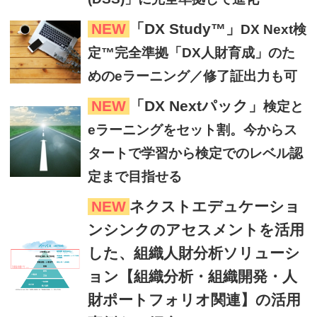
NEW
「DX Study™」
DX Next検
定™完全準拠「DX人財育成」のた
めのeラーニング／修了証出力も可
NEW
「DX Nextパック」
検定と
eラーニングをセット割。今からス
タートで学習から検定でのレベル認
定まで目指せる
NEW
ネクストエデュケーショ
ンシンクのアセスメントを活用
した、組織人財分析ソリューシ
ョン【組織分析・組織開発・人
財ポートフォリオ関連】の活用