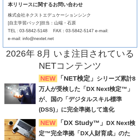
本リリースに関するお問い合わせ
株式会社ネクストエデュケーションシンク
[自主学習パック]担当：山端・石原
TEL : 03-5842-5148
FAX
：
03-5842-5147 e-mail:
e-mail: info@nextet.net
2026
年
8
月
いま注目
されている
NETコンテンツ
NEW
「NET検定」
シリーズ累計8
万人が受検した「DX Next検定™」
が、国の「デジタルスキル標準
(DSS)」に完全準拠して進化
NEW
「DX Study™」
DX Next検
定™完全準拠「DX人財育成」のた