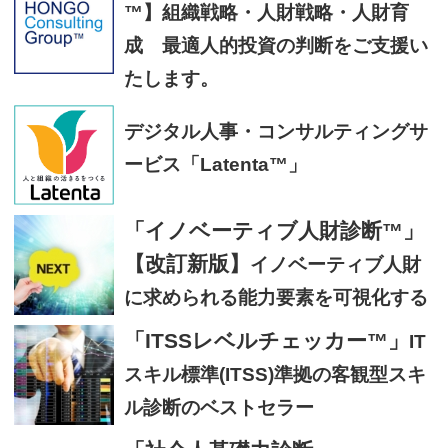
™】組織戦略・人財戦略・人財育
成 最適人的投資の判断をご支援い
たします。
デジタル人事・コンサルティングサ
ービス「Latenta™」
「イノベーティブ人財診断™」
【改訂新版】
イノベーティブ人財
に求められる能力要素を可視化する
「ITSSレベルチェッカー™」
IT
スキル標準(ITSS)準拠の客観型スキ
ル診断のベストセラー