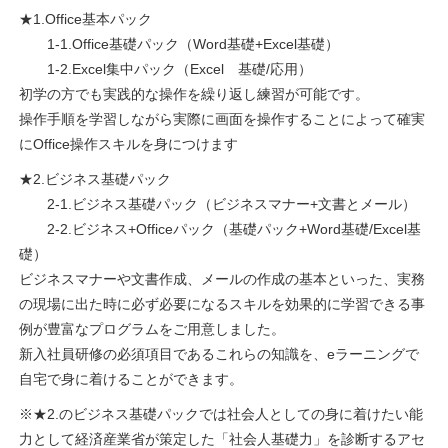
★1.Office基本パック
1-1.Office基礎パック（Word基礎+Excel基礎）
1-2.Excel集中パック（Excel 基礎/応用）
初学の方でも実践的な操作を繰り返し練習が可能です。
操作手順を学習しながら実際に画面を操作することによって確実
にOffice操作スキルを身につけます
★2.ビジネス基礎パック
2-1.ビジネス基礎パック（ビジネスマナー+文書とメール）
2-2.ビジネス+Officeパック（基礎パック+Word基礎/Excel基
礎）
ビジネスマナーや文書作成、メールの作成の基本といった、実務
の現場に出た時に必ず必要になるスキルを効果的に学習できる事
例が豊富なプログラムをご用意しました。
新入社員研修の必須項目であるこれらの知識を、eラーニングで
自宅で身に着けることができます。
※★2.のビジネス基礎パックでは社会人としての身に着けたい能
力として経済産業省が策定した「社会人基礎力」を診断するアセ