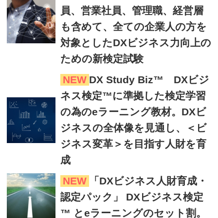
員、営業社員、管理職、経営層
も含めて、全ての企業人の方を
対象としたDXビジネス力向上の
ための新検定試験
NEW
DX Study Biz™ DXビジ
ネス検定™に準拠した検定学習
の為のeラーニング教材。DXビ
ジネスの全体像を見通し、＜ビ
ジネス変革＞を目指す人財を育
成
NEW
「DXビジネス人財育成・
認定パック」 DXビジネス検定
™ とeラーニングのセット割。