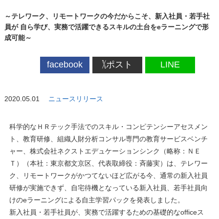
～テレワーク、リモートワークの今だからこそ、新入社員・若手社
員が 自ら学び、実務で活躍できるスキルの土台をeラーニングで形
成可能～
facebook
ポスト
LINE
2020.05.01
ニュースリリース
科学的なＨＲテック手法でのスキル・コンピテンシーアセスメン
ト、教育研修、組織人財分析コンサル専門の教育サービスベンチ
ャー、株式会社ネクストエデュケーションシンク（略称：ＮＥ
Ｔ）（本社：東京都文京区、代表取締役：斉藤実）は、テレワー
ク、リモートワークがかつてないほど広がる今、通常の新入社員
研修が実施できず、自宅待機となっている新入社員、若手社員向
けのeラーニングによる自主学習パックを発表しました。
新入社員・若手社員が、実務で活躍するための基礎的なofficeス