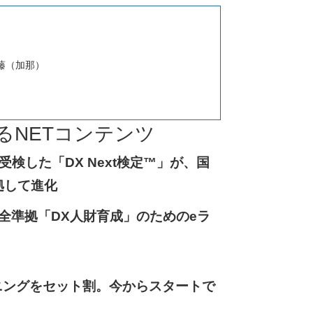
藤（加那）
るNETコンテンツ
検した「DX Next検定™」が、国
拠して進化
™完全準拠「DX人財育成」のためのeラ
ニングをセット割。今からスタートで