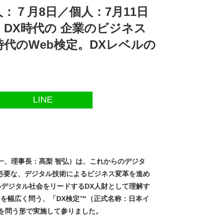
人：７月8日／個人：7月11日
DX時代の 企業のビジネス
代のWeb検定。DXレベルの
LINE
一、理事長：髙梨 智弘）は、これからのデジタ
必要な、デジタル技術によるビジネス変革を進め
いデジタル社会をリードする
DX
人財として理解す
ーを幅広く問う、「
DX
検定™（正式名称：日本イ
を問う形で実施して参りました。