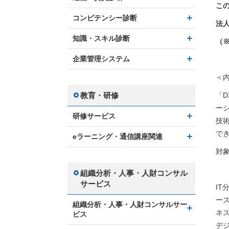
こ
コンピテンシー診断
法
知識・スキル診断
（
企業管理システム
＜
教育・研修
「
D
ー
研修サービス
技
で
eラーニング・通信講座関連
対
組織分析・人事・人財コンサル
サービス
I
ー
組織分析・人事・人財コンサルサー
ネ
ビス
デ