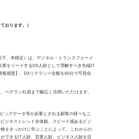
しております。）
以下、本検定）は、デジタル・トランスフォーメ
企業をリードする
DX
人財として理解すべき先端
IT
情報感度】、
DX
リテラシー全般を
60
分で可視化
員、ベテラン社員まで幅広く活用いただけます。
 ビッグデータ等が必要とされる顧客の様々なニ
とビジネストレンド全体観、スピード感あるビジ
受検をきっかけに学ぶことによって、これからの
とができる
IT
人財、営業人財、ビジネス人財を目