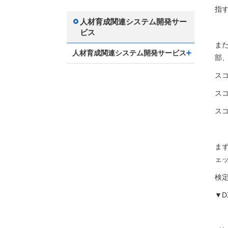
指
人材育成関連システム開発サー
ビス
ま
人材育成関連システム開発サービス
部
ス
ス
ス
ま
ェ
検
▼D