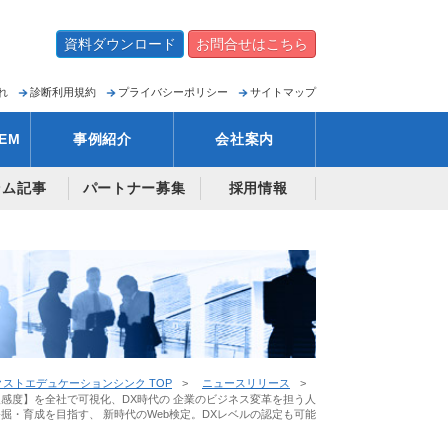
資料ダウンロード
お問合せはこちら
れ
診断利用規約
プライバシーポリシー
サイトマップ
EM
事例紹介
会社案内
ラム記事
パートナー募集
採用情報
ストエデュケーションシンク TOP
ニュースリリース
情報感度】を全社で可視化、DX時代の 企業のビジネス変革を担う人
掘・育成を目指す、 新時代のWeb検定。DXレベルの認定も可能