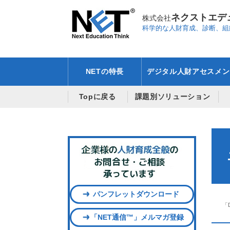
ネクストエデ
株式会社
科学的な人財育成、診断、組
NETの特長
デジタル人財アセスメン
Topに戻る
課題別ソリューション
パンフレットダウンロード
「
「NET通信™」メルマガ登録