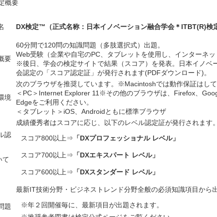
定概要
名
DX検定
™
（正式名称：日本イノベーション融合学会＊
ITBT(R)
検
60分間で
120
問の知識問題（多肢選択式）出題。
Web
受験（企業や自宅の
PC
、タブレットを使用し、インターネッ
概要
※後日、学会の検定サイトで結果（スコア）を発表。日本イノベ
会認定の「スコア認定証」が発行されます
(PDF
ダウンロード
)
。
次のブラウザを推奨しています。※
Macintosh
では動作保証はして
＜
PC
＞
Internet Explorer 11
※その他のブラウザは、
Firefox
、
Goo
環境
Edge
をご利用ください。
＜タブレット＞
iOS
、
Android
ともに標準ブラウザ
成績優秀者はスコアに応じ、以下のレベル認定証が発行されます
ル認
スコア
800
以上⇒
「
DX
プロフェッショナル レベル」
スコア
700
以上⇒
「
DX
エキスパート レベル」
いて
スコア
600
以上⇒
「
DX
スタンダード レベル」
最新
IT
技術分野・ビジネストレンド分野全般の必須知識項目から
※年２回開催毎に、最新項目が出題されます。
問題