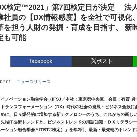
DX検定™2021」第7回検定日が決定 法
業社員の【DX情報感度】を全社で可視化、
革を担う人財の発掘・育成を目指す、 新時
定も可能
facebook
ポスト
02.01
ニュースリリース
本イノベーション融合学会（
IFSJ
／本社：東京都中央区、会長：有賀 貞
・トランスフォーメーション（
DX
）時代の社会の発展・ビジネス全般に
ために、日々爆発的に増加する新テクノロジーのうち、これからの新し
き先端
IT
技術トレンドと、ビジネストレンドの用語知識・ＤＸリテラシ
ベーション融合学会＊
ITBT®
検定）」を年
2
回、最新・最先端のトレンド