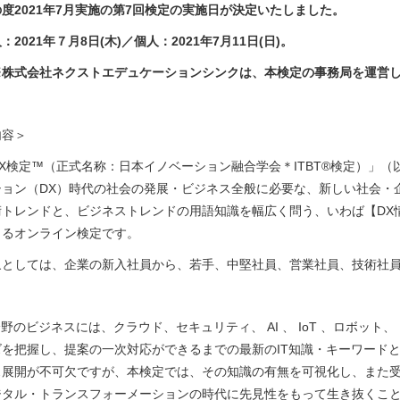
の度
2021
年
7
月実施の第
7
回検定の実施日が決定いたしました。
人：
2021
年７月
8
日
(
木
)
／個人：
2021
年
7
月
11
日
(
日
)
。
※株式会社ネクストエデュケーションシンクは、本検定の事務局を運営
内容＞
X
検定
™
（正式名称：日本イノベーション融合学会＊
ITBT®
検定）」（
ション（
DX
）時代の社会の発展・ビジネス全般に必要な、新しい社会・
術トレンドと、ビジネストレンドの用語知識を幅広く問う、いわば【
DX
きるオンライン検定です。
象としては、企業の新入社員から、若手、中堅社員、営業社員、技術社
T分野のビジネスには、クラウド、セキュリティ、
AI
、
IoT
、ロボット、
ズを把握し、提案の一次対応ができるまでの最新の
IT
知識・キーワード
ス展開が不可欠ですが、本検定では、その知識の有無を可視化し、また
ジタル・トランスフォーメーションの時代に先見性をもって生き抜くこ