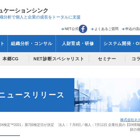
ュケーションシンク
織分析で
個人と企業の成長をトータルに支援
NET公式
よくあるご質問
申込の流
ト
組織分析・コンサル
人財育成・研修
システム開発・O
本郷CG
NET診断スペシャリスト
セミナー
コ
ニュースリリース
株式会社ネク
DX検定™2021」第7回検定日が決定 法人：７月8日／個人：7月11日 企業社員の【DX
財の発