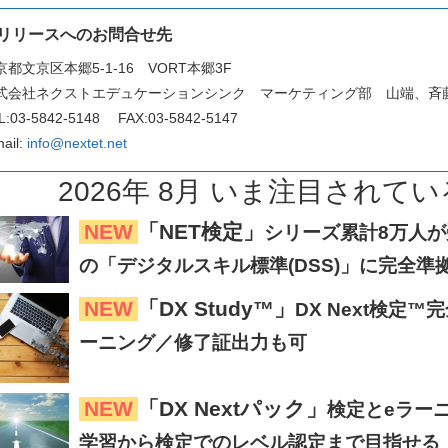
リリースへのお問合せ先
京都文京区本郷5-1-16 VORT本郷3F
式会社ネクストエデュケーションシンク マーケティング部 山端、斉
L:03-5842-5148 FAX:03-5842-5147
mail:
info@nextet.net
2026
年
8
月
いま注目
されてい
NEW
「NET検定」
シリーズ累計8万人が受
の「デジタルスキル標準(DSS)」に完全準
NEW
「DX Study™」
DX Next検定
ーニング／修了証出力も可
NEW
「DX Nextパック」
検定とeラー
学習から検定でのレベル認定まで目指せる