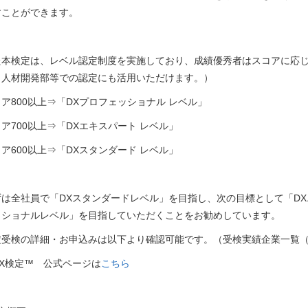
すことができます。
た本検定は、レベル認定制度を実施しており、成績優秀者はスコアに応
、人材開発部等での認定にも活用いただけます。）
コア
800
以上⇒「
DX
プロフェッショナル レベル」
コア
700
以上⇒「
DX
エキスパート レベル」
コア
600
以上⇒「
DX
スタンダード レベル」
ずは全社員で「
DX
スタンダードレベル」を目指し、次の目標として「
DX
ッショナルレベル」を目指していただくことをお勧めしています。
定受検の詳細・お申込みは以下より確認可能です。（受検実績企業一覧
X検定
™
公式ページは
こちら