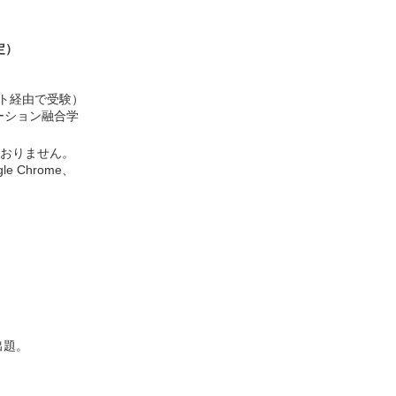
定）
ト経由で受験）
ーション融合学
おりません。
gle Chrome
、
。
出題。