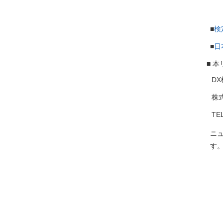
■
検
■
日
■ 
DX
株
TE
ニ
す