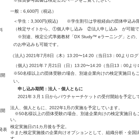
※推奨参考図書は検定公式ページをご覧ください。
一般：
6,600
円（税込）
＜学生：
3,300
円
(
税込
)
※学生割引は学校経由の団体申込み
（検定サイトから、①個人申し込み ②法人申し込み が可能
料
※別途、検定公式準拠教材「
DX Study™ e
ラーニング」との
のお申込みも可能です。
（法⼈
) 2021
年
7
⽉
8
⽇（⽊）
13:20
〜
14:20
（当⽇
13
：
00
よりログ
（個⼈
) 2021
年７⽉
21
⽇（⽇）
13:20
〜
14:20
（当⽇
13
：
00
より
※
50
名様以上の団体受験の場合、別途企業向けの検定実施日も
回開
い。
申し込み期間：法人・個人ともに
2021年３⽉１⽇からバウチャーチケットの受付開始を予定し
法人、個人ともに、
2022
年
1
月の実施を予定しています。
回開
※
50
名様以上の団体受験の場合、別途企業向けの検定実施日も
い。
検定実施日の
1
カ月後を予定。
発表
※また検定実施後の企業向けオプションとして、組織分析・全国
す。