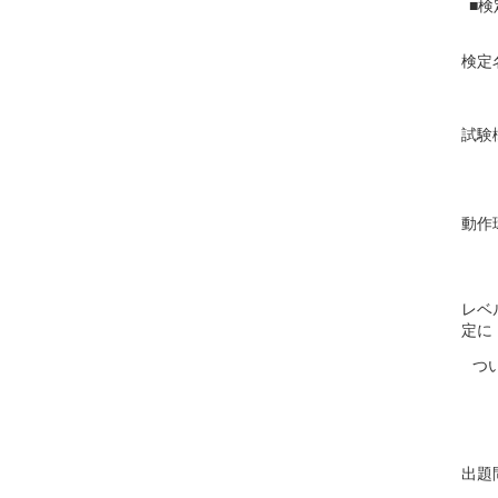
■検
検定
試験
動作
レベ
定に
つ
出題