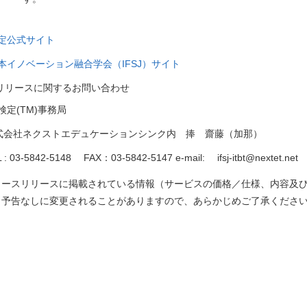
定公式サイト
本イノベーション融合学会（
IFSJ
）サイト
本リリースに関するお問い合わせ
検定(TM)事務局
式会社ネクストエデュケーションシンク内 捧 齋藤（加那）
L : 03-5842-5148
FAX
：
03-5842-5147 e-mail:
ifsj-itbt@nextet.net
ュースリリースに掲載されている情報（サービスの価格／仕様、内容及
。予告なしに変更されることがありますので、あらかじめご了承くださ