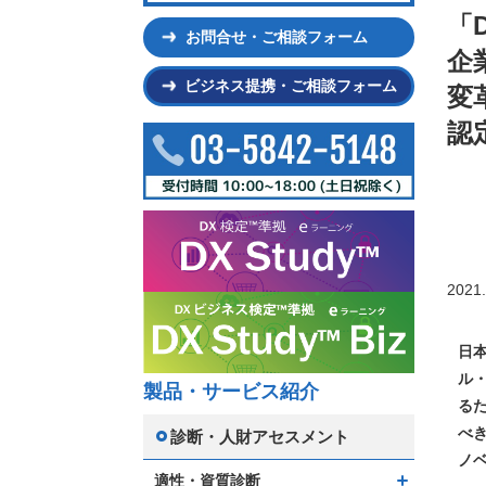
「
お問合せ・ご相談フォーム
企
ビジネス提携・ご相談フォーム
変
認
2021.
日
ル
製品・サービス紹介
る
べ
診断・人財アセスメント
ノ
適性・資質診断