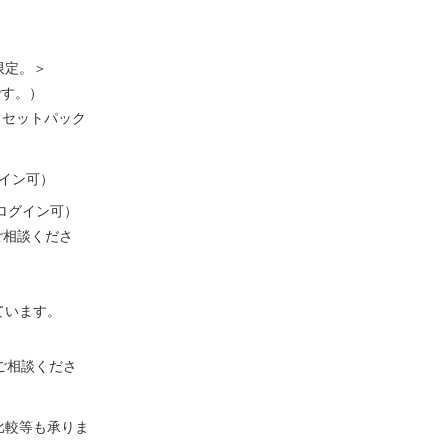
限定。＞
です。）
、セットパック
イン可）
ログイン可）
ご相談くださ
ています。
ご相談くださ
比較等も承りま