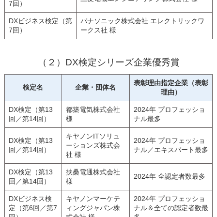
7回）
DXビジネス検定（第
パナソニック株式会社 エレクトリックワ
7回）
ークス社 様
（２）DX検定シリーズ企業優秀賞
表彰理由指定企業（表彰
検定名
企業・団体名
理由）
DX検定（第13
都築電気株式会社
2024年 プロフェッショ
回／第14回）
様
ナル最多
キヤノンITソリュ
DX検定（第13
2024年 プロフェッショ
ーションズ株式会
回／第14回）
ナル／エキスパート最多
社 様
DX検定（第13
扶桑電通株式会社
2024年 全認定者数最多
回／第14回）
様
DXビジネス検
キヤノンマーケテ
2024年 プロフェッショ
定（第6回／第7
ィングジャパン株
ナル＆全ての認定者数最