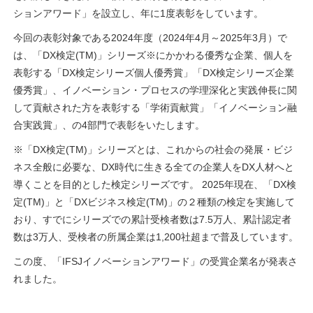
ションアワード」を設立し、年に1度表彰をしています。
今回の表彰対象である2024年度（2024年4月～2025年3月）で
は、「DX検定(TM)」シリーズ※にかかわる優秀な企業、個人を
表彰する「DX検定シリーズ個人優秀賞」「DX検定シリーズ企業
優秀賞」、イノベーション・プロセスの学理深化と実践伸長に関
して貢献された方を表彰する「学術貢献賞」「イノベーション融
合実践賞」、の4部門で表彰をいたします。
※「DX検定(TM)」シリーズとは、これからの社会の発展・ビジ
ネス全般に必要な、DX時代に生きる全ての企業人をDX人材へと
導くことを目的とした検定シリーズです。 2025年現在、「DX検
定(TM)」と「DXビジネス検定(TM)」の２種類の検定を実施して
おり、すでにシリーズでの累計受検者数は7.5万人、累計認定者
数は3万人、受検者の所属企業は1,200社超まで普及しています。
この度、「IFSJイノベーションアワード」の受賞企業名が発表さ
れました。