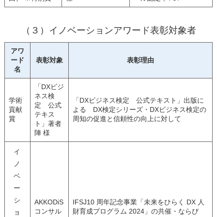
（３）イノベーションアワード表彰対象者
アワ
ード
表彰対象
表彰理由
名
「DXビジ
ネス検
学術
「
DX
ビジネス検定 公式テキスト」出版に
定 公式
貢献
よる
DX
検定シリーズ・
DX
ビジネス検定の
テキス
賞
周知の促進と信頼性の向上に対して
ト」著者
陣 様
イ
ノ
ベ
ー
シ
AKKODiS
IFSJ10 周年記念事業「未来をひらく
DX
人
コンサル
財育成プログラム
2024
」の共催・ならび
ョ