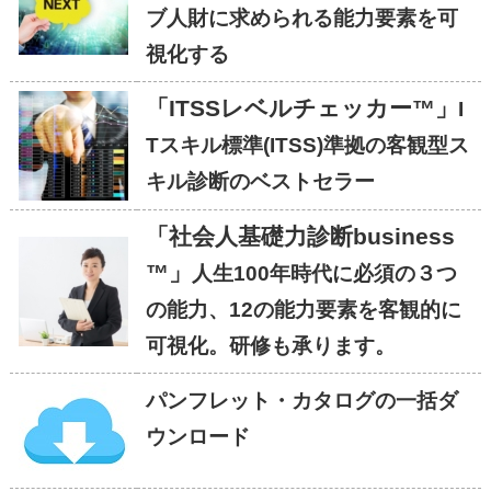
ブ人財に求められる能力要素を可
視化する
「ITSSレベルチェッカー™」
I
Tスキル標準(ITSS)準拠の客観型ス
キル診断のベストセラー
「社会人基礎力診断business
™」
人生100年時代に必須の３つ
の能力、12の能力要素を客観的に
可視化。研修も承ります。
パンフレット・カタログの一括ダ
ウンロード