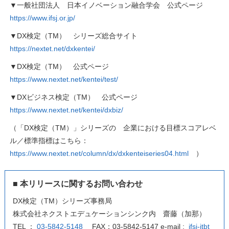
▼一般社団法人 日本イノベーション融合学会 公式ページ
https://www.ifsj.or.jp/
▼DX検定（TM） シリーズ総合サイト
https://nextet.net/dxkentei/
▼DX検定（TM） 公式ページ
https://www.nextet.net/kentei/test/
▼DXビジネス検定（TM） 公式ページ
https://www.nextet.net/kentei/dxbiz/
（「DX検定（TM）」シリーズの 企業における目標スコアレベ
ル／標準指標はこちら：
https://www.nextet.net/column/dx/dxkenteiseries04.html
）
■ 本リリースに関するお問い合わせ
DX検定（TM）シリーズ事務局
株式会社ネクストエデュケーションシンク内 齋藤（加那）
TEL ：
03-5842-5148
FAX：03-5842-5147 e-mail :
ifsj-itbt