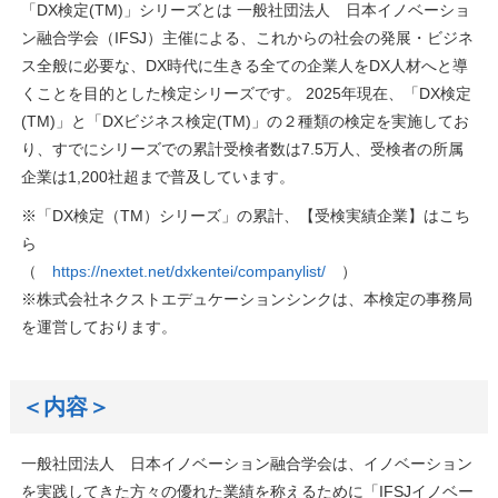
「DX検定(TM)」シリーズとは 一般社団法人 日本イノベーショ
ン融合学会（IFSJ）主催による、これからの社会の発展・ビジネ
ス全般に必要な、DX時代に生きる全ての企業人をDX人材へと導
くことを目的とした検定シリーズです。 2025年現在、「DX検定
(TM)」と「DXビジネス検定(TM)」の２種類の検定を実施してお
り、すでにシリーズでの累計受検者数は7.5万人、受検者の所属
企業は1,200社超まで普及しています。
※「DX検定（TM）シリーズ」の累計、【受検実績企業】はこち
ら
（
https://nextet.net/dxkentei/companylist/
）
※株式会社ネクストエデュケーションシンクは、本検定の事務局
を運営しております。
＜内容＞
一般社団法人 日本イノベーション融合学会は、イノベーション
を実践してきた方々の優れた業績を称えるために「IFSJイノベー