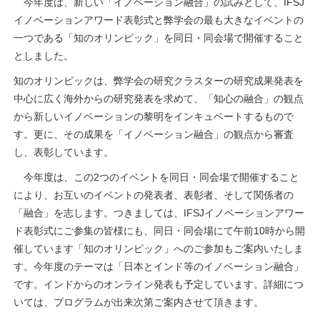
今年度は、新しい「イノベーション融合」の試みとして、
IFSJ
イノベーションアワード表彰式と弊学会の最も大きなイベントの
一つである「知のオリンピック」を同日・同会場で開催すること
としました。
知のオリンピックは、弊学会の研究クラスターの研究成果発表を
中心に広く海外からの研究発表を求めて、「知心の融合」の観点
から新しいイノベーションの黎明をインキュベートするもので
す。更に、その成果を「イノベーション融合」の観点から審査
し、表彰しています。
今年度は、この
2
つのイベントを同日・同会場で開催すること
により、お互いのイベントの発表者、表彰者、そして関係者の
「融合」を志します。つきましては、
IFSJ
イノベーションアワー
ド表彰式にご参集の皆様にも、同日・同会場にて午前
10
時から開
催しています「知のオリンピック」へのご参加もご案内いたしま
す。今年度のテーマは「日本とインド等のイノベーション融合」
です。インドからのオンライン発表も予定しています。詳細につ
いては、プログラムが出来次第ご案内させて頂きます。