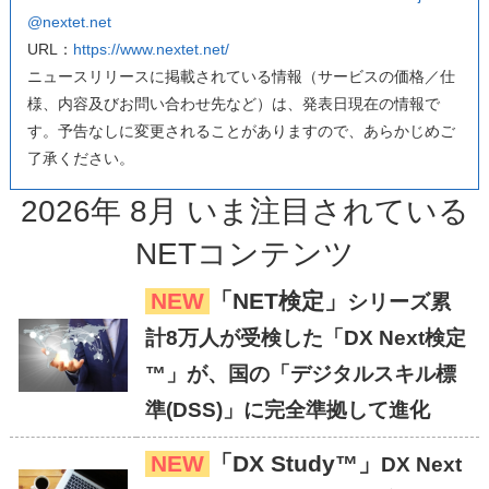
@nextet.net
URL：
https://www.nextet.net/
ニュースリリースに掲載されている情報（サービスの価格／仕
様、内容及びお問い合わせ先など）は、発表日現在の情報で
す。予告なしに変更されることがありますので、あらかじめご
了承ください。
2026
年
8
月
いま注目
されている
NETコンテンツ
NEW
「NET検定」
シリーズ累
計8万人が受検した「DX Next検定
™」が、国の「デジタルスキル標
準(DSS)」に完全準拠して進化
NEW
「DX Study™」
DX Next