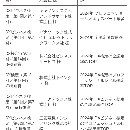
回）
式会社 様
多
DXビジネス検
キヤノンシステム
2024年 プロフェッショ
定（第6回／第7
アンドサポート株
ナル／エキスパート最多
回）
式会社 様
DXビジネス検
パナソニック株式
定（第6回／第7
会社 エレクトリッ
2024年 全認定者数最多
回）
クワークス社 様
DX検定（第13
株式会社ビジネス
2024年
DX
検定の全認定
回／第14回）
サービス 様
率の
TOP
※特別賞
DX検定（第13
2024年 DX検定のプロフ
株式会社トインク
回／第14回）
ェッショナルレベル認定
ス 様
※特別賞
率
TOP
DXビジネス検
ユニアデックス株
2024年
DX
ビジネス検定
定（第6回／第7
式会社 様
の全認定率の
TOP
回） ※特別賞
DXビジネス検
三菱電機エンジニ
2024年
DX
ビジネス検定
定（第6回／第7
アリング株式会社
のプロフェッショナルレ
回） ※特別賞
様
ベル認定率
TOP