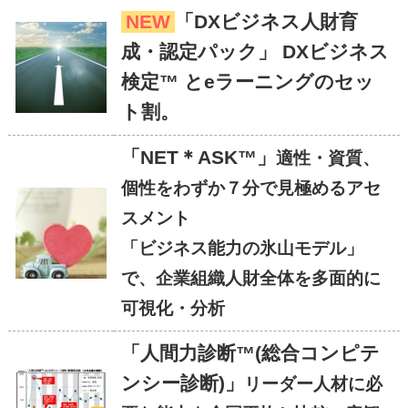
NEW
「DXビジネス人財育
成・認定パック」 DXビジネス
検定™ とeラーニングのセッ
ト割。
「NET＊ASK™」
適性・資質、
個性をわずか７分で見極めるアセ
スメント
「ビジネス能力の氷山モデル」
で、企業組織人財全体を多面的に
可視化・分析
「人間力診断™(総合コンピテ
ンシー診断)」
リーダー人材に必