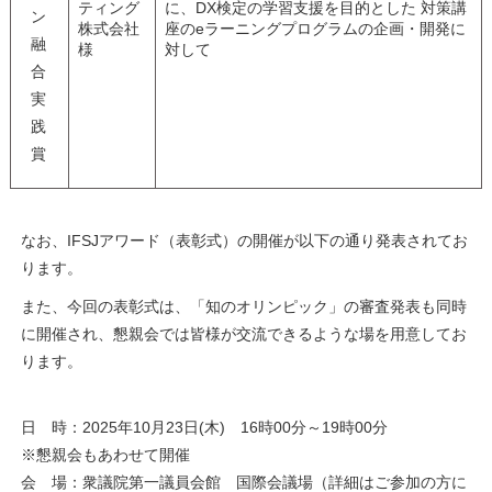
ティング
に、
DX
検定の学習支援を目的とした 対策講
ン
株式会社
座の
e
ラーニングプログラムの企画・開発に
融
様
対して
合
実
践
賞
なお、
IFSJ
アワード（表彰式）の開催が以下の通り発表されてお
ります。
また、今回の表彰式は、「知のオリンピック」の審査発表も同時
に開催され、懇親会では皆様が交流できるような場を用意してお
ります。
日 時：
2025
年
10
月
23
日
(
木
)
16
時
00
分～
19
時
00
分
※懇親会もあわせて開催
会 場：衆議院第一議員会館 国際会議場（詳細はご参加の方に