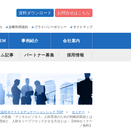
資料ダウンロード
お問合せはこちら
れ
診断利用規約
プライバシーポリシー
サイトマップ
EM
事例紹介
会社案内
ラム記事
パートナー募集
採用情報
式会社ネクストエデュケーションシンク TOP
セミナー
ル標準」の意義 「デジタルビジネス」人財育成のための戦略的取組とは
理由と、人財をリープフロッグさせる方法とは～【Webセミナー
／無料】