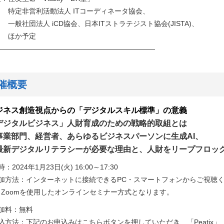
定非営利活動法人 ITコーディネータ協会、
社団法人 iCD協会、日本ITストラテジスト協会(JISTA)、
か予定
———————————————————————
催概要
ジネス創造視点からの「デジタルスキル標準」の意義
デジタルビジネス」人財育成のための戦略的取組とは
事業部門、経営者、あらゆるビジネスパーソンに生成AI、
新デジタルリテラシーが必要な理由と、人財をリープフロッ
時：2024年1月23日(火) 16:00～17:30
参加方法：インターネットに接続できるPC・スマートフォンからご視聴
Zoomを使用したオンラインセミナー方式となります。
参加料：無料
込方法：下記のお申込みはこちらボタンを押していただき、「Peatix」