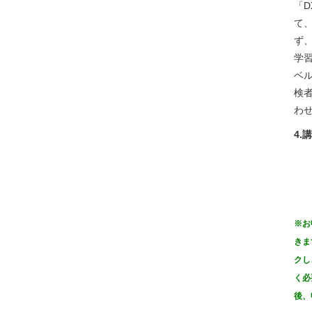
「
て
ず
学
ベ
検
わ
4.
※お
きま
クし
く必
後、