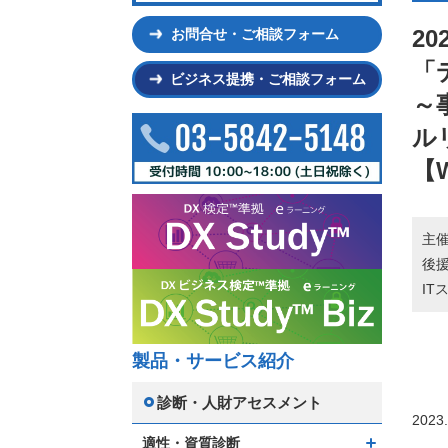
2
お問合せ・ご相談フォーム
「
ビジネス提携・ご相談フォーム
～
ル
【
主
後援
IT
製品・サービス紹介
診断・人財アセスメント
2023.
適性・資質診断