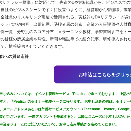
DXリテラシー標準」に対応して、先進のDX技術知識から、ビジネスで
、自社のビジネスシーンですぐに役立つように、経営層から管理職、事
、全社員のリスキリング用途で活用される、実践的なDXリテラシーが身
習シラバスや内容、出題範囲、受検者層の分布、企業の人事評価や人財
ル例一覧、分野別のスコア分布、ｅラーニング教材、学習書籍までをト
者の皆様の所属企業や属性、新聞や雑誌等での紹介記事、研修導入され
せて、情報提供させていただきます。
講師への質疑応答
お申込はこちらをクリッ
申し込みについては、イベント管理サービス『Peatix』で承っております。 上記
すと、『Peatix』のセミナー概要ページに移ります。 お申し込みの際は、セミナ
、メールアドレスあるいは外部サービスアカウント（Facebook、Twitter、Googl
要がございます。 一度アカウントを作成すると、以降はスムーズにお申し込みいた
申込みフォームにご記入いただいて、お申し込み手続きを進めてください。