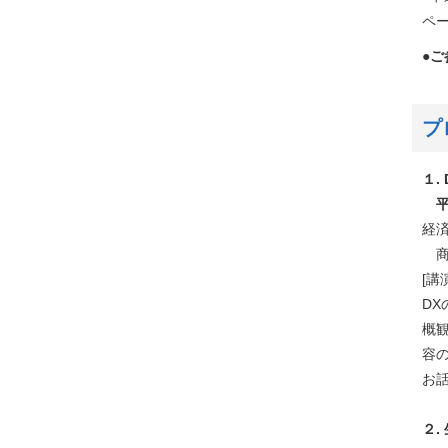
ペ
●
プ
１.
平
経
商
[講
D
概
容
お
２.