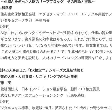
生成AIを使った人財のリープフロッグ その理論と実践～
 和良様
住友生命保険相互会社 エグゼクティブ・フェロー / デジタル共創オ
ジタル＆データ本部 事務局長
演概要]
成AIはこれまでのデジタルやデータ技術の延長線ではなく、仕事の質や量
カギとなります。従来業務の効率化はもちろん、それだけに留まらず、仕
を生むレバレッジ（梃）”となる可能性を秘めています。住友生命では、
、 この人材に生成AIを掛け合わせることで、生成AIの活用度が10倍ぐ
論の考え方と実践を説明し、人材のリープフロッグの可能性を紹介しま
累計4万人を超えた「DX検定™」シリーズの最新情報と
業の人事・人財育成・リスキリングでの活用事例
藤 実
般社団法人 日本イノベーション融合学会 顧問／DX検定委員
式会社ネクストエデュケーションシンク 代表取締役
演概要]
デジタルスキル標準」改定版で8月に拡張された「生成AI」分野も含め