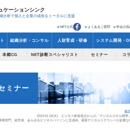
ュケーションシンク
織分析で
個人と企業の成長をトータルに支援
NET公式
よくあるご質問
申込の流
ト
組織分析・コンサル
人財育成・研修
システム開発・O
本郷CG
NET診断スペシャリスト
セミナー
コ
セミナー
株
2024.01.23(火) ビジネス創造視点からの「デジタルスキ
事業部門、経営者、あらゆるビジネスパーソンに生成AI、最新デジタルリテラシーが必要な