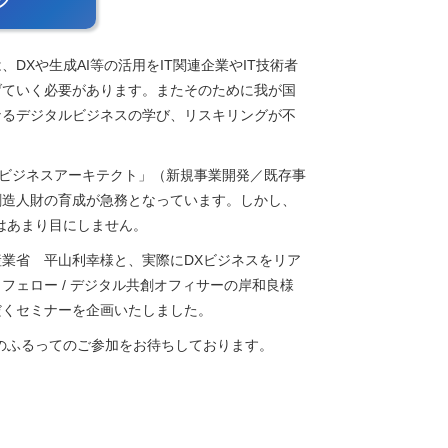
ク
Xや生成AI等の活用をIT関連企業やIT技術者
げていく必要があります。またそのために我が国
なるデジタルビジネスの学び、リスキリングが不
「ビジネスアーキテクト」（新規事業開発／既存事
創造人財の育成が急務となっています。しかし、
はあまり目にしません。
業省 平山利幸様と、実際にDXビジネスをリア
ェロー / デジタル共創オフィサーの岸和良様
だくセミナーを企画いたしました。
のふるってのご参加をお待ちしております。