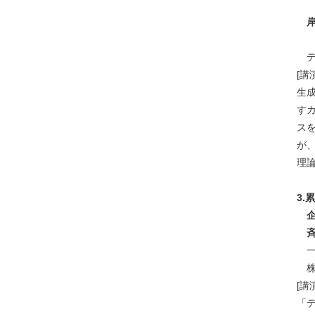
～
岸
デ
[講
生
す
ス
が
理
3.
企
斉
一
株
[講
「