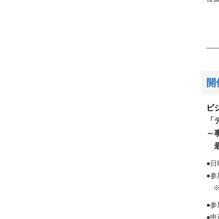
特
一般
ほ
—
開
ビ
「
～
最
●日
●
※
●
●申