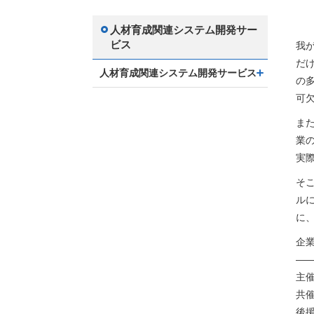
人材育成関連システム開発サー
ビス
我
だ
人材育成関連システム開発サービス
の
可
ま
業
実
そ
ル
に
企
—
主
共
後援