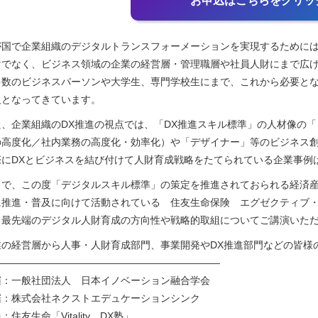
お申込はこちらをクリッ
が国で企業組織のデジタルトランスフォーメーションを実現するためには、D
けでなく、ビジネス領域の企業の経営層・管理職層や社員人財にまで広
多数のビジネスパーソンや大学生、専門学校生にまで、これから必要と
欠となってきています。
た、企業組織のDX推進の視点では、「DX推進スキル標準」の人材像の
の高度化／社内業務の高度化・効率化）や「デザイナー」等のビジネス
際にDXとビジネスを結び付けて人財育成戦略をたてられている企業事例
こで、この度「デジタルスキル標準」の策定を推進されておられる経済産
に推進・普及に向けて活動されている 住友生命保険 エグゼクティブ・フ
、最先端のデジタル人財育成の方向性や戦略的取組についてご講演いた
業の経営層から人事・人財育成部門、事業開発やDX推進部門などの皆様
———————————————————————
催：一般社団法人 日本イノベーション融合学会
催：株式会社ネクストエデュケーションシンク
：住友生命「Vitality DX塾」