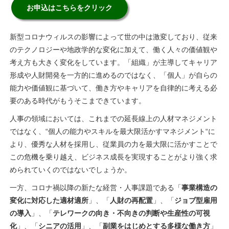
お申込はこちらをクリック
新型コロナウィルスの影響によって世の中は激変しており、従来
のテクノロジーや地政学的な変化に加えて、働く人々の価値観や
考え方も大きく変化をしています。「組織」が主導してキャリア
形成や人財開発を一方的に進めるのではなく、「個人」が自らの
能力や価値観に基づいて、働き方やキャリアを自律的に考える必
要のある時代がもうそこまできています。
人事の領域においては、これまでの延長線上の人材マネジメント
ではなく、“個人の能力やスキルを最大限活かすマネジメント“に
より、優秀な人材を採用し、従業員の力を最大限に活かすことで
この危機を乗り越え、ビジネス成長を実現することがより強く求
められていくのではないでしょうか。
一方、コロナ禍以降の新たな経営・人事課題である「
事業構造の
変化に対応した適材適所
」、「
人財の再配置
」、「
ジョブ型雇用
の導入
」、「
テレワークの向き・不向きの判断や生産性の可視
化
」、「
シニアの活用
」、「
副業をはじめとする多様な働き方
」