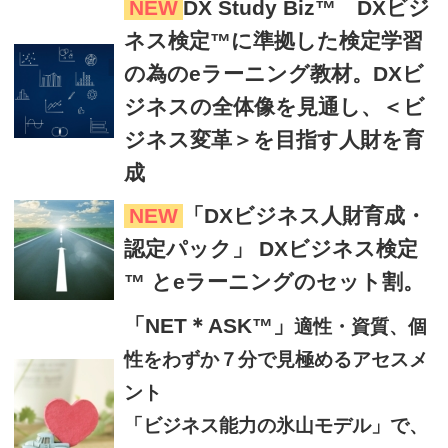
NEW
DX Study Biz™ DXビジ
ネス検定™に準拠した検定学習
の為のeラーニング教材。DXビ
ジネスの全体像を見通し、＜ビ
ジネス変革＞を目指す人財を育
成
NEW
「DXビジネス人財育成・
認定パック」 DXビジネス検定
™ とeラーニングのセット割。
「NET＊ASK™」
適性・資質、個
性をわずか７分で見極めるアセスメ
ント
「ビジネス能力の氷山モデル」で、