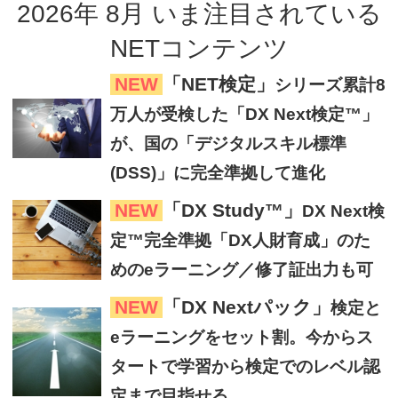
2026
年
8
月
いま注目
されている
NETコンテンツ
NEW
「NET検定」
シリーズ累計8
万人が受検した「DX Next検定™」
が、国の「デジタルスキル標準
(DSS)」に完全準拠して進化
NEW
「DX Study™」
DX Next検
定™完全準拠「DX人財育成」のた
めのeラーニング／修了証出力も可
NEW
「DX Nextパック」
検定と
eラーニングをセット割。今からス
タートで学習から検定でのレベル認
定まで目指せる