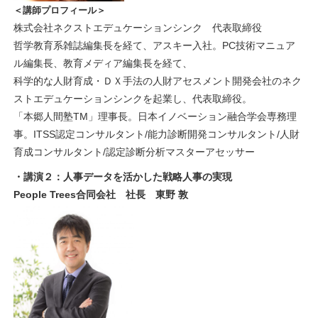
＜講師プロフィール＞
株式会社ネクストエデュケーションシンク 代表取締役
哲学教育系雑誌編集長を経て、アスキー入社。PC技術マニュア
ル編集長、教育メディア編集長を経て、
科学的な人財育成・ＤＸ手法の人財アセスメント開発会社のネク
ストエデュケーションシンクを起業し、代表取締役。
「本郷人間塾TM」理事長。日本イノベーション融合学会専務理
事。ITSS認定コンサルタント/能力診断開発コンサルタント/人財
育成コンサルタント/認定診断分析マスターアセッサー
・講演２：人事データを活かした戦略人事の実現
People Trees合同会社 社長 東野 敦