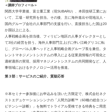
＜講師プロフィール＞
関西大学卒業後、富士重工業（現SUBARU）、本田技研工業にお
いて、工場・研究所を担当。その後、主に海外進出や現地法人・
国内グループ会社の人事部門の支援を行い、直接担当した国は20
か国以上に上る。
人事戦略企画を担当後、フィリピン地区の人事ダイレクターとし
て3社の経営を担う。海外人事部門立上げに伴い江崎グリコに転
じ、グローバル人事ヘッドと人事戦略企画グループ長を兼任。タ
レントマネジメントシステムの導入による従業員情報の可視化と
適材適所の実現、採用マネジメントシステムの共同開発など、人
事領域におけるテクノロジー活用を推進。
第３部：サービスのご紹介、質疑応答
※本セミナー参加後にお申込みを頂いた方限定で、株式会社ネク
ストエデュケーションシンクの「人間力診断™（60種の総合コン
ピテンシー診断）」を無料でトライアル受検できる特典をご用意