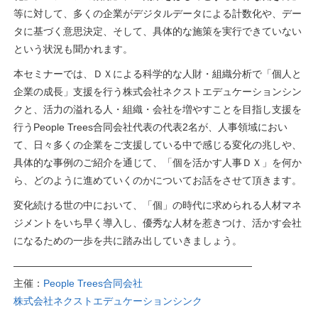
等に対して、多くの企業がデジタルデータによる計数化や、デー
タに基づく意思決定、そして、具体的な施策を実行できていない
という状況も聞かれます。
本セミナーでは、ＤＸによる科学的な人財・組織分析で「個人と
企業の成長」支援を行う株式会社ネクストエデュケーションシン
クと、活力の溢れる人・組織・会社を増やすことを目指し支援を
行うPeople Trees合同会社代表の代表2名が、人事領域におい
て、日々多くの企業をご支援している中で感じる変化の兆しや、
具体的な事例のご紹介を通じて、「個を活かす人事ＤＸ」を何か
ら、どのように進めていくのかについてお話をさせて頂きます。
変化続ける世の中において、「個」の時代に求められる人材マネ
ジメントをいち早く導入し、優秀な人材を惹きつけ、活かす会社
になるための一歩を共に踏み出していきましょう。
————————————————————————
主催：
People Trees合同会社
株式会社ネクストエデュケーションシンク