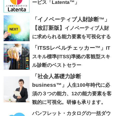
ービス「Latenta™」
「イノベーティブ人財診断™」
【改訂新版】
イノベーティブ人財
に求められる能力要素を可視化する
「ITSSレベルチェッカー™」
IT
スキル標準(ITSS)準拠の客観型スキ
ル診断のベストセラー
「社会人基礎力診断
business™」
人生100年時代に必
須の３つの能力、12の能力要素を客
観的に可視化。研修も承ります。
パンフレット・カタログの一括ダウ