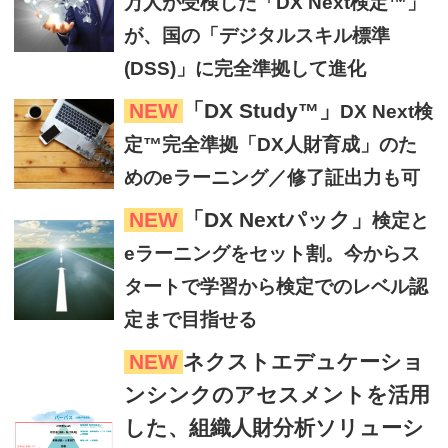
万人が受検した「DX Next検定™」
が、国の「デジタルスキル標準
(DSS)」に完全準拠して進化
NEW
「DX Study™」
DX Next検
定™完全準拠「DX人財育成」のた
めのeラーニング／修了証出力も可
NEW
「DX Nextパック」
検定と
eラーニングをセット割。今からス
タートで学習から検定でのレベル認
定まで目指せる
NEW
ネクストエデュケーショ
ンシンクのアセスメントを活用
した、組織人財分析ソリューシ