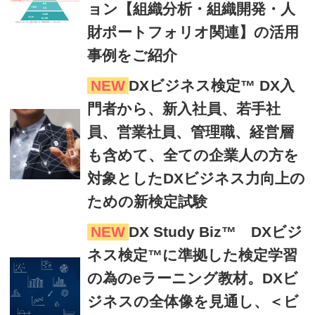
ョン【組織分析・組織開発・人
財ポートフォリオ関連】の活用
事例をご紹介
NEW
DXビジネス検定™ DX入
門者から、新入社員、若手社
員、営業社員、管理職、経営層
も含めて、全ての企業人の方を
対象としたDXビジネス力向上の
ための新検定試験
NEW
DX Study Biz™ DXビジ
ネス検定™に準拠した検定学習
の為のeラーニング教材。DXビ
ジネスの全体像を見通し、＜ビ