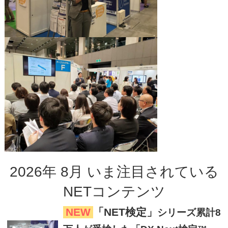
2026
年
8
月
いま注目
されている
NETコンテンツ
NEW
「NET検定」
シリーズ累計8