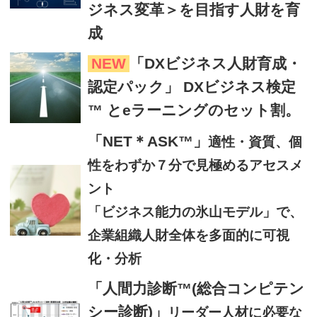
ジネス変革＞を目指す人財を育
成
NEW
「DXビジネス人財育成・
認定パック」 DXビジネス検定
™ とeラーニングのセット割。
「NET＊ASK™」
適性・資質、個
性をわずか７分で見極めるアセスメ
ント
「ビジネス能力の氷山モデル」で、
企業組織人財全体を多面的に可視
化・分析
「人間力診断™(総合コンピテン
シー診断)」
リーダー人材に必要な