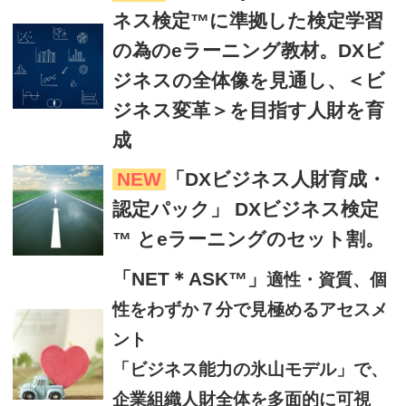
ネス検定™に準拠した検定学習
の為のeラーニング教材。DXビ
ジネスの全体像を見通し、＜ビ
ジネス変革＞を目指す人財を育
成
NEW
「DXビジネス人財育成・
認定パック」 DXビジネス検定
™ とeラーニングのセット割。
「NET＊ASK™」
適性・資質、個
性をわずか７分で見極めるアセスメ
ント
「ビジネス能力の氷山モデル」で、
企業組織人財全体を多面的に可視