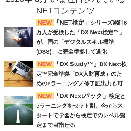
NETコンテンツ
NEW
「NET検定」
シリーズ累計8
万人が受検した「DX Next検定™」
が、国の「デジタルスキル標準
(DSS)」に完全準拠して進化
NEW
「DX Study™」
DX Next検
定™完全準拠「DX人財育成」のた
めのeラーニング／修了証出力も可
NEW
「DX Nextパック」
検定と
eラーニングをセット割。今からス
タートで学習から検定でのレベル認
定まで目指せる