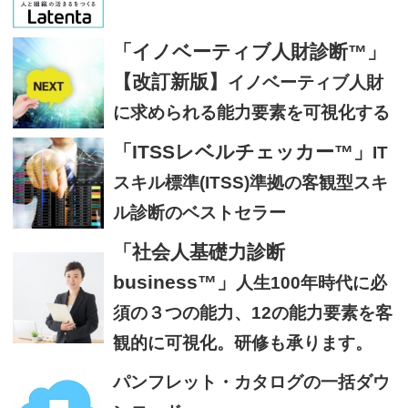
「イノベーティブ人財診断™」
【改訂新版】
イノベーティブ人財
に求められる能力要素を可視化する
「ITSSレベルチェッカー™」
IT
スキル標準(ITSS)準拠の客観型スキ
ル診断のベストセラー
「社会人基礎力診断
business™」
人生100年時代に必
須の３つの能力、12の能力要素を客
観的に可視化。研修も承ります。
パンフレット・カタログの一括ダウ