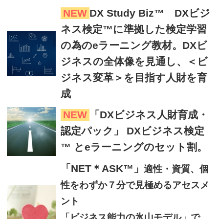
NEW
DX Study Biz™ DXビジ
ネス検定™に準拠した検定学習
の為のeラーニング教材。DXビ
ジネスの全体像を見通し、＜ビ
ジネス変革＞を目指す人財を育
成
NEW
「DXビジネス人財育成・
認定パック」 DXビジネス検定
™ とeラーニングのセット割。
「NET＊ASK™」
適性・資質、個
性をわずか７分で見極めるアセスメ
ント
「ビジネス能力の氷山モデル」で、