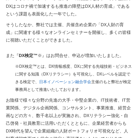
DXはコロナ禍で加速するも推進の障壁はDX人材の育成」である
という課題も表面化した一年でした。
そうしたなか、弊社では主催、共催含め企業の「DX人財の育
成」に関連する様々なオンラインセミナーを開催し、多くの皆様
に視聴いただくことができました。
また『
DX検定™
※』はお問合せ、申込が増加いたしました。
※DX検定™とは、DX情報感度、DXに関する先端技術・ビジネス
に関する知識（DXリテラシー）を可視化し、DXレベルを認定で
きる検定で、
日本イノベーション融合学会
主催のもと弊社が検定
事務局として推進いたしております。
お陰様で様々な分野の先進の大手・中堅企業の、IT技術者、IT営
業関係、デジタル企画関係、コンサルタント、事業推進、経営企
画などの方々、数千名以上が実施され、DXリテラシー強化・自
己啓発・社員教育に活用いただくとともに、企業経営者からも
DX時代を望んで企業組織の人財ポートフォリオ可視化など、人