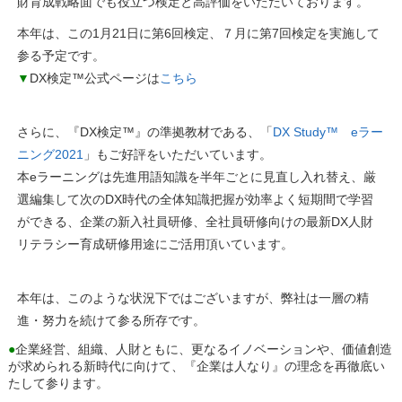
財育成戦略面でも役立つ検定と高評価をいただいております。
本年は、この1月21日に第6回検定、７月に第7回検定を実施して
参る予定です。
▼
DX検定™公式ページは
こちら
さらに、『DX検定™』の準拠教材である、「
DX Study™ eラー
ニング2021
」もご好評をいただいています。
本eラーニングは先進用語知識を半年ごとに見直し入れ替え、厳
選編集して次のDX時代の全体知識把握が効率よく短期間で学習
ができる、企業の新入社員研修、全社員研修向けの最新DX人財
リテラシー育成研修用途にご活用頂いています。
本年は、このような状況下ではございますが、弊社は一層の精
進・努力を続けて参る所存です。
●
企業経営、組織、人財ともに、更なるイノベーションや、価値創造
が求められる新時代に向けて、『企業は人なり』の理念を再徹底い
たして参ります。