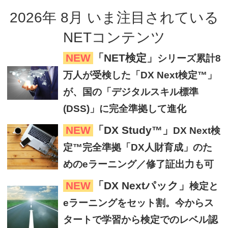
2026
年
8
月
いま注目
されている
NETコンテンツ
NEW
「NET検定」
シリーズ累計8
万人が受検した「DX Next検定™」
が、国の「デジタルスキル標準
(DSS)」に完全準拠して進化
NEW
「DX Study™」
DX Next検
定™完全準拠「DX人財育成」のた
めのeラーニング／修了証出力も可
NEW
「DX Nextパック」
検定と
eラーニングをセット割。今からス
タートで学習から検定でのレベル認