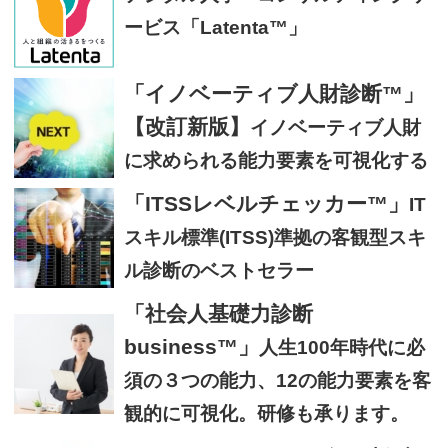
ービス「Latenta™」
「イノベーティブ人財診断™」
【改訂新版】
イノベーティブ人財
に求められる能力要素を可視化する
「ITSSレベルチェッカー™」
IT
スキル標準(ITSS)準拠の客観型スキ
ル診断のベストセラー
「社会人基礎力診断
business™」
人生100年時代に必
須の３つの能力、12の能力要素を客
観的に可視化。研修も承ります。