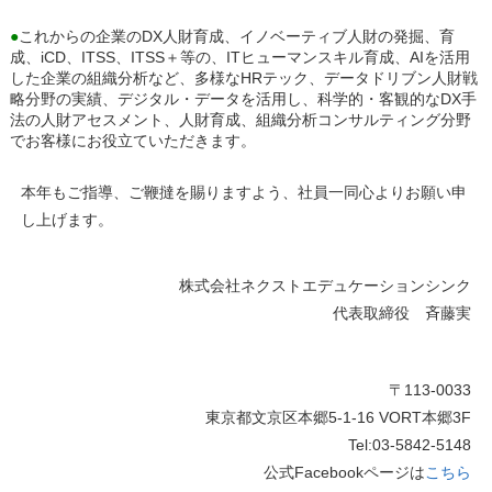
●
これからの企業のDX人財育成、イノベーティブ人財の発掘、育
成、iCD、ITSS、ITSS＋等の、ITヒューマンスキル育成、AIを活用
した企業の組織分析など、多様なHRテック、データドリブン人財戦
略分野の実績、デジタル・データを活用し、科学的・客観的なDX手
法の人財アセスメント、人財育成、組織分析コンサルティング分野
でお客様にお役立ていただきます。
本年もご指導、ご鞭撻を賜りますよう、社員一同心よりお願い申
し上げます。
株式会社ネクストエデュケーションシンク
代表取締役 斉藤実
〒113-0033
東京都文京区本郷5-1-16 VORT本郷3F
Tel:03-5842-5148
公式Facebookページは
こちら