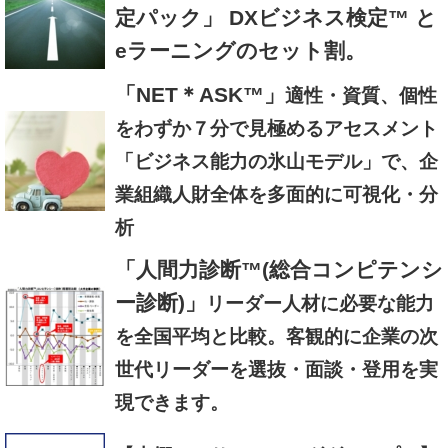
定パック」 DXビジネス検定™ と
eラーニングのセット割。
「NET＊ASK™」
適性・資質、個性
をわずか７分で見極めるアセスメント
「ビジネス能力の氷山モデル」で、企
業組織人財全体を多面的に可視化・分
析
「人間力診断™(総合コンピテンシ
ー診断)」
リーダー人材に必要な能力
を全国平均と比較。客観的に企業の次
世代リーダーを選抜・面談・登用を実
現できます。