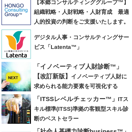
【本郷コンサルティンググループ™】
組織戦略・人財戦略・人財育成 最適
人的投資の判断をご支援いたします。
デジタル人事・コンサルティングサー
ビス「Latenta™」
「イノベーティブ人財診断™」
【改訂新版】
イノベーティブ人財に
求められる能力要素を可視化する
「ITSSレベルチェッカー™」
ITス
キル標準(ITSS)準拠の客観型スキル診
断のベストセラー
「社会人基礎力診断business™」