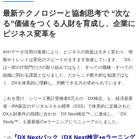
最新テクノロジーと協創思考で “次な
る”価値をつくる人財を育成し、企業に
ビジネス変革を
AIやデータ活用の進展により、ビジネスの前提は大きく変わり、情
報やトレンドは変化のスピードがますます加速しています。「DX」
は一部のIT部門だけの取り組みではなく、すべての職種・すべての
組織に関わる課題となりました。だからこそ断片的な知識ではな
く、DXを体系的に理解し、判断できる力が求められています。
これを受け、シリーズ累計受検者8万人の「DX検定」も、経済産業
省・IPA策定のデジタルスキル標準（DSS）で体系的に定義された
DX人財要件の指標に合わせ「DX Next検定™」に進化し、「DX
Study™」も最新版のeラーニングにリニューアルしました。
『DX Nextパック（DX Next検定+eラーニング
この