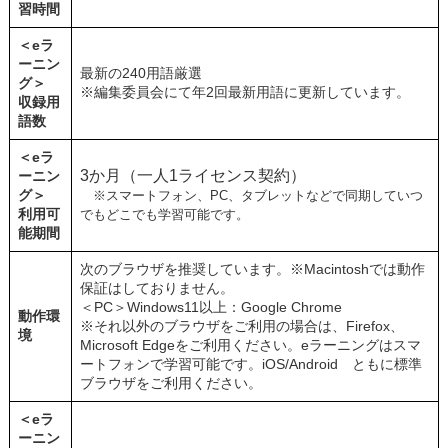
習時間
＜eラ
ーニン
最新の240用語厳選
グ＞
※編集委員会にて年2回最新用語に更新しています。
収録用
語数
＜eラ
3か月（一人1ライセンス契約）
ーニン
グ＞
※スマートフォン、PC、タブレットなどで同期していつ
利用可
でもどこでも学習可能です。
能期間
次のブラウザを推奨しています。※
Macintosh
では動作
保証はしておりません。
＜
PC
＞Windows11以上：Google Chrome
動作環
※それ以外のブラウザをご利用の場合は、Firefox、
境
Microsoft Edgeをご利用ください。eラーニングはスマ
ートフォンで学習可能です。iOS/Android ともに標準
ブラウザをご利用ください。
＜eラ
ーニン