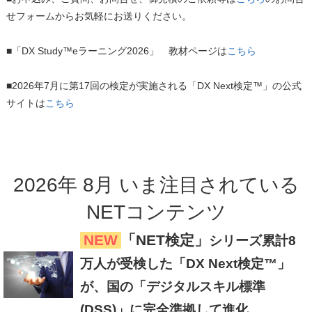
せフォームからお気軽にお送りください。
■「DX Study™eラーニング2026」 教材ページは
こちら
■2026年7月に第17回の検定が実施される「DX Next検定™」の公式
サイトは
こちら
2026
年
8
月
いま注目
されている
NETコンテンツ
NEW
「NET検定」
シリーズ累計8
万人が受検した「DX Next検定™」
が、国の「デジタルスキル標準
(DSS)」に完全準拠して進化