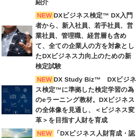
紹介
NEW
DXビジネス検定™ DX入門
者から、新入社員、若手社員、営
業社員、管理職、経営層も含め
て、全ての企業人の方を対象とし
たDXビジネス力向上のための新
検定試験
NEW
DX Study Biz™ DXビジネ
ス検定™に準拠した検定学習の為
のeラーニング教材。DXビジネス
の全体像を見通し、＜ビジネス変
革＞を目指す人財を育成
NEW
「DXビジネス人財育成・認