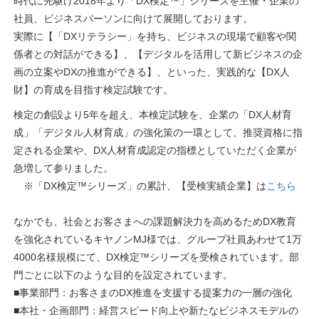
時代に先駆け2018年より「DX検定™」シリーズを主催・企業の
社員、ビジネスパーソンに向けて展開しております。
実際に【「DXリテラシー」を持ち、ビジネスの現場で顧客や関
係者との対話ができる】、【デジタルを活用して新ビジネスの企
画の立案やDXの推進ができる】、といった、実践的な【DX人
財】の育成を目指す検定試験です。
検定の創設より5年を超え、本検定試験を、企業の「DX人材育
成」「デジタル人材育成」の強化策の一環として、推奨資格に指
定される企業や、DX人材育成認定の指標としていただく企業が
急増して参りました。
※「DX検定™シリーズ」の累計、【受検実績企業】は
こちら
なかでも、社会とお客さまへの課題解決力を高めるためDX教育
を強化されているキヤノンMJ様では、グループ社員あわせて1万
4000名様規模にて、DX検定™シリーズを受検されています。部
門ごとに以下のような目的を設定されています。
■事業部門：お客さまのDX推進を支援する提案力の一層の強化
■本社・企画部門：経営スピード向上や新たなビジネスモデルの