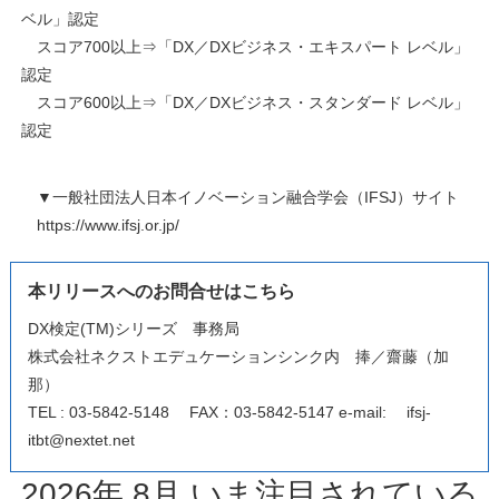
ベル」認定
スコア700以上⇒「DX／DXビジネス・エキスパート レベル」
認定
スコア600以上⇒「DX／DXビジネス・スタンダード レベル」
認定
▼一般社団法人日本イノベーション融合学会（IFSJ）サイト
https://www.ifsj.or.jp/
本リリースへのお問合せはこちら
DX検定(TM)シリーズ 事務局
株式会社ネクストエデュケーションシンク内 捧／齋藤（加
那）
TEL : 03-5842-5148 FAX：03-5842-5147 e-mail: ifsj-
itbt@nextet.net
2026
年
8
月
いま注目
されている