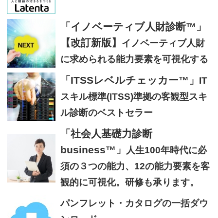
「イノベーティブ人財診断™」
【改訂新版】
イノベーティブ人財
に求められる能力要素を可視化する
「ITSSレベルチェッカー™」
IT
スキル標準(ITSS)準拠の客観型スキ
ル診断のベストセラー
「社会人基礎力診断
business™」
人生100年時代に必
須の３つの能力、12の能力要素を客
観的に可視化。研修も承ります。
パンフレット・カタログの一括ダウ