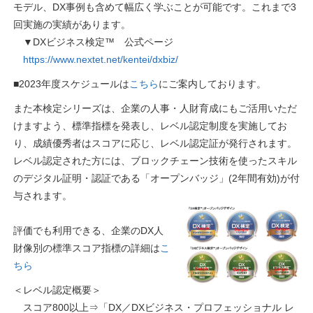
モデル、DX事例も含めて幅広く学ぶことが可能です。これまで3
回実施の実績があります。
▼DXビジネス検定™ 公式ページ
https://www.nextet.net/kentei/dxbiz/
■2023年度スケジュールは
こちら
にご案内しております。
また本検定シリーズは、企業の人事・人財育成にもご活用いただ
けますよう、標準指標を発表し、レベル認定制度を実施してお
り、成績優秀者はスコアに応じ、レベル認定証が発行されます。
レベル認定された方には、ブロックチェーン技術を使ったスキル
のデジタル証明・認証である「オープンバッジ」(2年間有効)が付
与されます。
評価でも利用できる、企業のDX人
財像別の標準スコア指標の詳細は
こ
ちら
＜レベル認定概要＞
スコア800以上⇒「DX／DXビジネス・プロフェッショナル レ