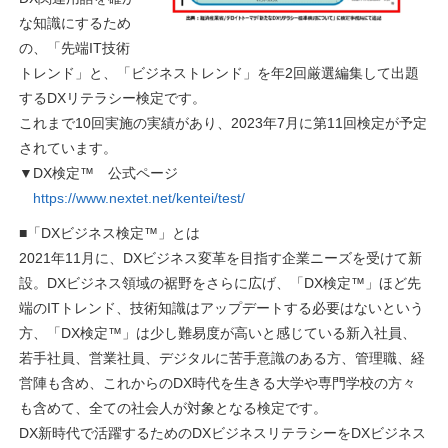
な知識にするため
の、「先端IT技術
トレンド」と、「ビジネストレンド」を年2回厳選編集して出題
するDXリテラシー検定です。
これまで10回実施の実績があり、2023年7月に第11回検定が予定
されています。
▼DX検定™ 公式ページ
https://www.nextet.net/kentei/test/
■「DXビジネス検定™」とは
2021年11月に、DXビジネス変革を目指す企業ニーズを受けて新
設。DXビジネス領域の裾野をさらに広げ、「DX検定™」ほど先
端のITトレンド、技術知識はアップデートする必要はないという
方、「DX検定™」は少し難易度が高いと感じている新入社員、
若手社員、営業社員、デジタルに苦手意識のある方、管理職、経
営陣も含め、これからのDX時代を生きる大学や専門学校の方々
も含めて、全ての社会人が対象となる検定です。
DX新時代で活躍するためのDXビジネスリテラシーをDXビジネス