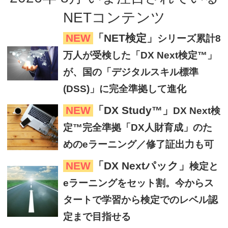
NETコンテンツ
NEW
「NET検定」
シリーズ累計8
万人が受検した「DX Next検定™」
が、国の「デジタルスキル標準
(DSS)」に完全準拠して進化
NEW
「DX Study™」
DX Next検
定™完全準拠「DX人財育成」のた
めのeラーニング／修了証出力も可
NEW
「DX Nextパック」
検定と
eラーニングをセット割。今からス
タートで学習から検定でのレベル認
定まで目指せる