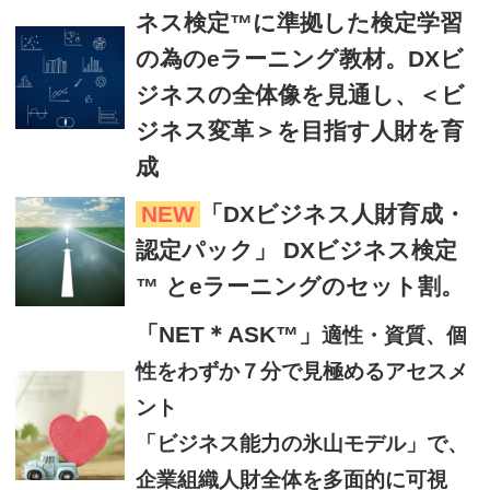
ネス検定™に準拠した検定学習
の為のeラーニング教材。DXビ
ジネスの全体像を見通し、＜ビ
ジネス変革＞を目指す人財を育
成
NEW
「DXビジネス人財育成・
認定パック」 DXビジネス検定
™ とeラーニングのセット割。
「NET＊ASK™」
適性・資質、個
性をわずか７分で見極めるアセスメ
ント
「ビジネス能力の氷山モデル」で、
企業組織人財全体を多面的に可視