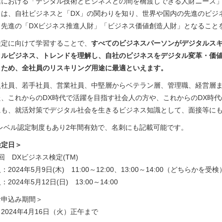
業における「デジタル技術とビジネスとの間を橋渡しできる人財ニーズ」
」は、自社ビジネスと「DX」の関わりを知り、世界や国内の先進のビジ
、先進の「DXビジネス推進人財」「ビジネス価値創造人財」となること
検定に向けて学習することで、
すべてのビジネスパーソンがデジタルスキ
タルビジネス、トレンドを理解し、自社のビジネスをデジタル変革・価
くため、全社員のリスキリング用途に最適といえます。
入社員、若手社員、営業社員、中堅層からベテラン層、管理職、経営層
た、これからのDX時代で活躍を目指す社会人の方や、これからのDX時
にも、就活対策でデジタル社会を生きるビジネス知識として、面接等に
Xレベル認定制度もあり2年間有効で、名刺にも記載可能です。
検定日＞
回 DXビジネス検定(TM)
：2024年5月9日(木) 11:00～12:00、13:00～14:00（どちらかを受検
：2024年5月12日(日) 13:00～14:00
お申込み期間＞
024年4月16日（火）正午まで