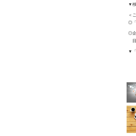
▼
＜
◎「
◎
目
▼「
デ