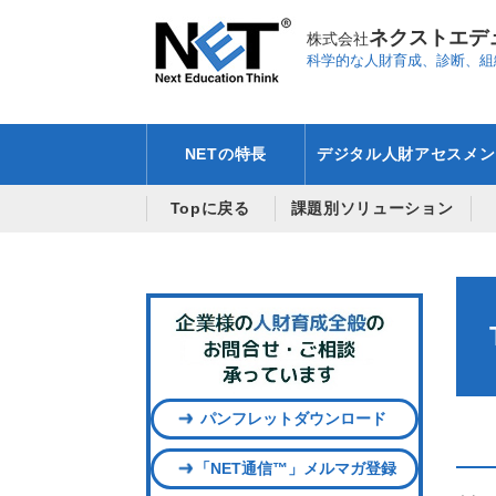
ネクストエデ
株式会社
科学的な人財育成、診断、組
NETの特長
デジタル人財アセスメン
Topに戻る
課題別ソリューション
パンフレットダウンロード
「NET通信™」メルマガ登録