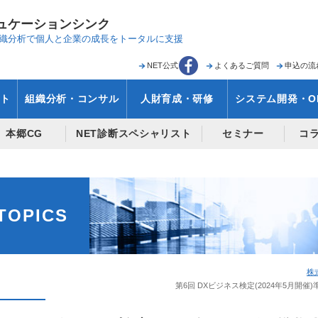
ュケーションシンク
織分析で
個人と企業の成長をトータルに支援
NET公式
よくあるご質問
申込の流
ト
組織分析・コンサル
人財育成・研修
システム開発・O
本郷CG
NET診断スペシャリスト
セミナー
コ
TOPICS
株
第6回 DXビジネス検定(2024年5月開催