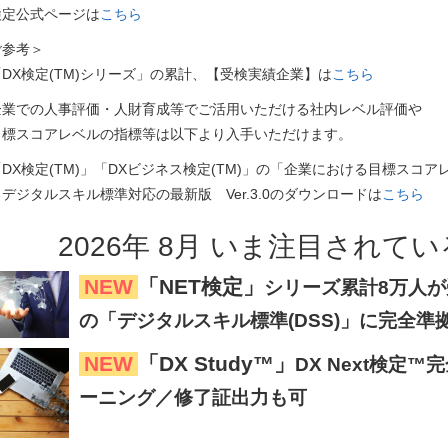
検定公式ページは
こちら
ご参考＞
DX検定(TM)シリーズ」の累計、【受検実績企業】は
こちら
企業での人事評価・人財育成等でご活用いただける社内レベル評価や
標スコアレベルの指標等は以下より入手いただけます。
DX検定(TM)」「DXビジネス検定(TM)」の「企業における目標スコア
ジタルスキル標準対応の最新版 Ver.3.0のダウンロードは
こちら
2026
年
8
月
いま注目
されてい
NEW
「NET検定」
シリーズ累計8万人が受
の「デジタルスキル標準(DSS)」に完全準
NEW
「DX Study™」
DX Next検定
ーニング／修了証出力も可