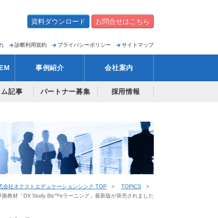
資料ダウンロード
お問合せはこちら
れ
診断利用規約
プライバシーポリシー
サイトマップ
EM
事例紹介
会社案内
ラム記事
パートナー募集
採用情報
式会社ネクストエデュケーションシンク TOP
TOPICS
)準拠教材「DX Study Biz™eラーニング」最新版が発売されました