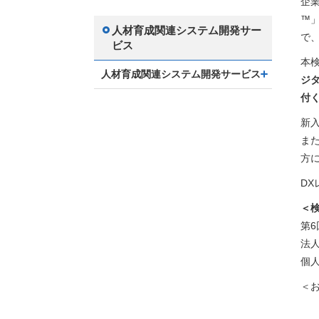
企
™
人材育成関連システム開発サー
で
ビス
本
人材育成関連システム開発サービス
ジ
付
新
ま
方
D
＜
第6
法人
個人
＜
2