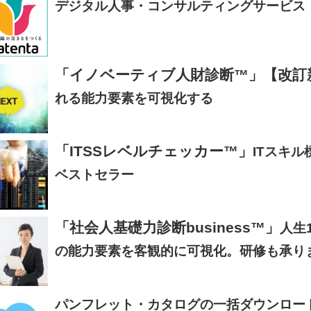
デジタル人事・コンサルティングサービス「L
「イノベーティブ人財診断™」【改訂
れる能力要素を可視化する
「ITSSレベルチェッカー™」
ITスキル
ベストセラー
「社会人基礎力診断business™」
人生
の能力要素を客観的に可視化。研修も承り
パンフレット・カタログの一括ダウンロー