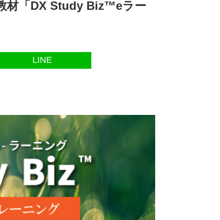
「DX Study Biz™eラー
LINE