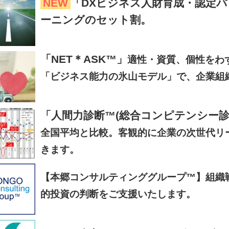
NEW
「DXビジネス人財育成・認定パッ
ーニングのセット割。
「NET＊ASK™」
適性・資質、個性をわ
「ビジネス能力の氷山モデル」で、企業組
「人間力診断™(総合コンピテンシー診
全国平均と比較。客観的に企業の次世代リ
きます。
【本郷コンサルティンググループ™】組織
的投資の判断をご支援いたします。