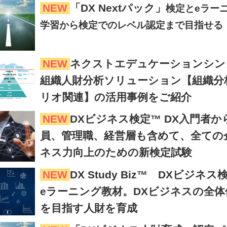
NEW
「DX Nextパック」
検定とeラー
学習から検定でのレベル認定まで目指せる
NEW
ネクストエデュケーションシン
組織人財分析ソリューション【組織分
リオ関連】の活用事例をご紹介
NEW
DXビジネス検定™ DX入門者
員、管理職、経営層も含めて、全ての
ネス力向上のための新検定試験
NEW
DX Study Biz™ DXビ
eラーニング教材。DXビジネスの全
を目指す人財を育成