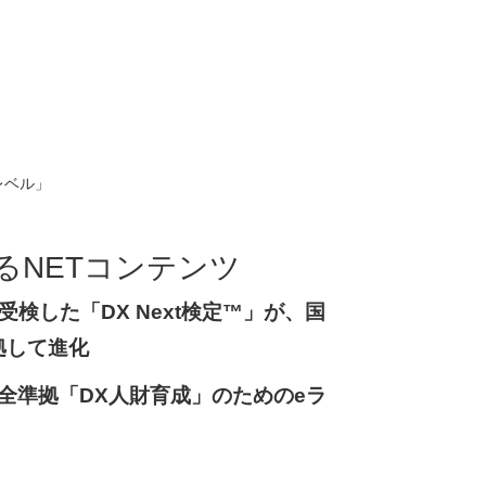
レベル」
るNETコンテンツ
検した「DX Next検定™」が、国
拠して進化
™完全準拠「DX人財育成」のためのeラ